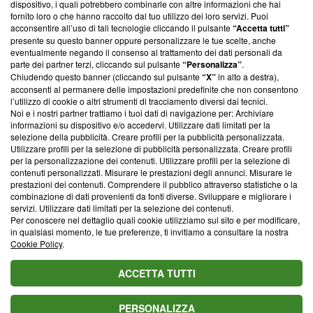
dispositivo, i quali potrebbero combinarle con altre informazioni che hai
ancora membro del programma, ma ha richiesto di farne
fornito loro o che hanno raccolto dal tuo utilizzo dei loro servizi. Puoi
parte; Trust Project non ha ancora effettuato una verifica di
acconsentire all’uso di tali tecnologie cliccando il pulsante
“Accetta tutti”
conformità agli standard.
presente su questo banner oppure personalizzare le tue scelte, anche
eventualmente negando il consenso al trattamento dei dati personali da
parte dei partner terzi, cliccando sul pulsante
“Personalizza”
.
Su di noi
Chiudendo questo banner (cliccando sul pulsante
“X”
in alto a destra),
acconsenti al permanere delle impostazioni predefinite che non consentono
Team editoriale
l’utilizzo di cookie o altri strumenti di tracciamento diversi dai tecnici.
Noi e i nostri partner trattiamo i tuoi dati di navigazione per: Archiviare
Corporate
informazioni su dispositivo e/o accedervi. Utilizzare dati limitati per la
selezione della pubblicità. Creare profili per la pubblicità personalizzata.
Redazione
Utilizzare profili per la selezione di pubblicità personalizzata. Creare profili
per la personalizzazione dei contenuti. Utilizzare profili per la selezione di
Informativa Privacy
contenuti personalizzati. Misurare le prestazioni degli annunci. Misurare le
prestazioni dei contenuti. Comprendere il pubblico attraverso statistiche o la
Cookie Policy
combinazione di dati provenienti da fonti diverse. Sviluppare e migliorare i
servizi. Utilizzare dati limitati per la selezione dei contenuti.
Blasting SA, IDI CHE-247.845.224, Via Carlo Frasca, 3 - 6900
Per conoscere nel dettaglio quali cookie utilizziamo sul sito e per modificare,
Lugano (Svizzera) Tel:
+39 0690258937
in qualsiasi momento, le tue preferenze, ti invitiamo a consultare la nostra
Cookie Policy
.
© 2026 Blasting News
ACCETTA TUTTI
PERSONALIZZA