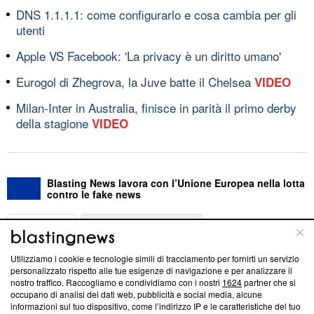
DNS 1.1.1.1: come configurarlo e cosa cambia per gli
utenti
Apple VS Facebook: 'La privacy è un diritto umano'
Eurogol di Zhegrova, la Juve batte il Chelsea
VIDEO
Milan-Inter in Australia, finisce in parità il primo derby
della stagione
VIDEO
Blasting News lavora con l’Unione Europea nella lotta
contro le fake news
ABOUT
LINEA EDITORIALE
Utilizziamo i cookie e tecnologie simili di tracciamento per fornirti un servizio
Questa sezione offre informazioni trasparenti su Blasting
personalizzato rispetto alle tue esigenze di navigazione e per analizzare il
nostro traffico. Raccogliamo e condividiamo con i nostri
1624
partner che si
News, sui nostri processi editoriali e su come ci impegniamo a
occupano di analisi dei dati web, pubblicità e social media, alcune
creare news di qualità. Inoltre, afferma la nostra aderenza a
informazioni sul tuo dispositivo, come l’indirizzo IP e le caratteristiche del tuo
‘Trust Project - News with Integrity’
Blasting News non è