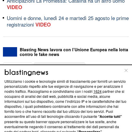
Anticipazioni La Promessa: Catalina ha un altro uomo
VIDEO
Uomini e donne, lunedì 24 e martedì 25 agosto le prime
registrazioni
VIDEO
Blasting News lavora con l’Unione Europea nella lotta
contro le fake news
ABOUT
LINEA EDITORIALE
Utilizziamo i cookie e tecnologie simili di tracciamento per fornirti un servizio
Questa sezione offre informazioni trasparenti su Blasting
personalizzato rispetto alle tue esigenze di navigazione e per analizzare il
nostro traffico. Raccogliamo e condividiamo con i nostri
1624
partner che si
News, sui nostri processi editoriali e su come ci impegniamo a
occupano di analisi dei dati web, pubblicità e social media, alcune
creare news di qualità. Inoltre, afferma la nostra aderenza a
informazioni sul tuo dispositivo, come l’indirizzo IP e le caratteristiche del tuo
‘Trust Project - News with Integrity’
Blasting News non è
dispositivo, i quali potrebbero combinarle con altre informazioni che hai
ancora membro del programma, ma ha richiesto di farne
fornito loro o che hanno raccolto dal tuo utilizzo dei loro servizi. Puoi
parte; Trust Project non ha ancora effettuato una verifica di
acconsentire all’uso di tali tecnologie cliccando il pulsante
“Accetta tutti”
conformità agli standard.
presente su questo banner oppure personalizzare le tue scelte, anche
eventualmente negando il consenso al trattamento dei dati personali da
parte dei partner terzi, cliccando sul pulsante
“Personalizza”
.