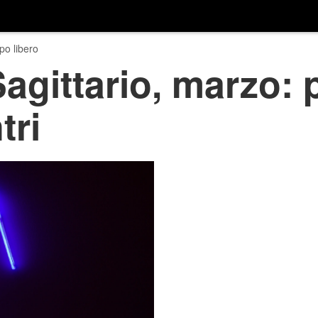
o libero
gittario, marzo: 
tri