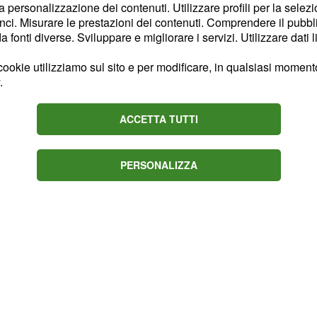
blemi saranno comunque
la personalizzazione dei contenuti. Utilizzare profili per la selez
ci. Misurare le prestazioni dei contenuti. Comprendere il pubblic
mese. Non mancherà
fonti diverse. Sviluppare e migliorare i servizi. Utilizzare dati l
e del periodo, quando
 a
. È
livello salutare
ookie utilizziamo sul sito e per modificare, in qualsiasi momento,
.
ppe energie perché
frontare delle giornate
ACCETTA TUTTI
PERSONALIZZA