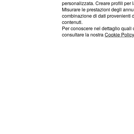
potrebbero proseguire. Alcuni pro
personalizzata. Creare profili per 
Misurare le prestazioni degli annun
superabili con il concludersi del 
combinazione di dati provenienti da 
stanchezza, anche nella prima part
contenuti.
potrebbero esserci dei lievi disturbi
Per conoscere nel dettaglio quali c
consultare la nostra
Cookie Policy
importante che non disperdiate tro
anche nel mese di aprile potreste af
faticose.