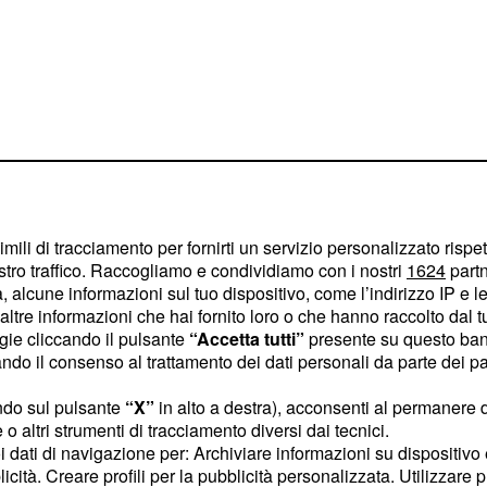
imili di tracciamento per fornirti un servizio personalizzato rispe
cate soluzioni a
stro traffico. Raccogliamo e condividiamo con i nostri
1624
partn
o da tempo: non è stato
 alcune informazioni sul tuo dispositivo, come l’indirizzo IP e le 
ltre informazioni che hai fornito loro o che hanno raccolto dal tuo
 campo lavorativo avete
ogie cliccando il pulsante
“Accetta tutti”
presente su questo ban
gitazione a causa di
o il consenso al trattamento dei dati personali da parte dei par
ngere a termine. Non
ndo sul pulsante
“X”
in alto a destra), acconsenti al permanere 
oni.
o altri strumenti di tracciamento diversi dai tecnici.
uoi dati di navigazione per: Archiviare informazioni su dispositivo 
ensioni lavorative
licità. Creare profili per la pubblicità personalizzata. Utilizzare p