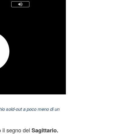
hio sold-out a poco meno di un
o il segno del
Sagittario.