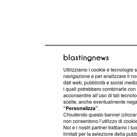
Utilizziamo i cookie e tecnologie s
In campo sentimentale
non sono man
navigazione e per analizzare il no
problemi legati a crisi che duravan
dati web, pubblicità e social media,
i quali potrebbero combinarle con a
semplice effettuare delle scelte. In
acconsentire all’uso di tali tecnol
vissuto dei momenti di tensione e a
scelte, anche eventualmente negand
alcune situazioni che tardano a giu
“Personalizza”
.
Chiudendo questo banner (clicca
sono comunque mancate soddisfazi
non consentono l’utilizzo di cookie 
Noi e i nostri partner trattiamo i t
In questo nuovo mese dell'anno le
t
limitati per la selezione della pubb