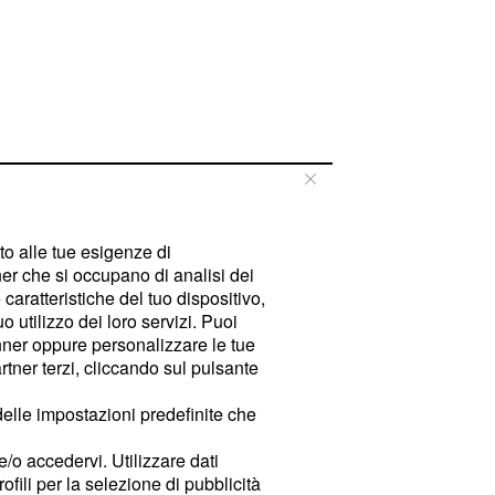
tto alle tue esigenze di
er che si occupano di analisi dei
caratteristiche del tuo dispositivo,
 utilizzo dei loro servizi. Puoi
ner oppure personalizzare le tue
tner terzi, cliccando sul pulsante
delle impostazioni predefinite che
e/o accedervi. Utilizzare dati
rofili per la selezione di pubblicità