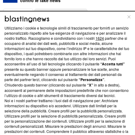
contro le fake news
ABOUT
LINEA EDITORIALE
Utilizziamo i cookie e tecnologie simili di tracciamento per fornirti un servizio
Questa sezione offre informazioni trasparenti su Blasting
personalizzato rispetto alle tue esigenze di navigazione e per analizzare il
nostro traffico. Raccogliamo e condividiamo con i nostri
1624
partner che si
News, sui nostri processi editoriali e su come ci impegniamo a
occupano di analisi dei dati web, pubblicità e social media, alcune
creare news di qualità. Inoltre, afferma la nostra aderenza a
informazioni sul tuo dispositivo, come l’indirizzo IP e le caratteristiche del tuo
‘Trust Project - News with Integrity’
Blasting News non è
dispositivo, i quali potrebbero combinarle con altre informazioni che hai
ancora membro del programma, ma ha richiesto di farne
fornito loro o che hanno raccolto dal tuo utilizzo dei loro servizi. Puoi
parte; Trust Project non ha ancora effettuato una verifica di
acconsentire all’uso di tali tecnologie cliccando il pulsante
“Accetta tutti”
conformità agli standard.
presente su questo banner oppure personalizzare le tue scelte, anche
eventualmente negando il consenso al trattamento dei dati personali da
parte dei partner terzi, cliccando sul pulsante
“Personalizza”
.
Su di noi
Chiudendo questo banner (cliccando sul pulsante
“X”
in alto a destra),
acconsenti al permanere delle impostazioni predefinite che non consentono
Team editoriale
l’utilizzo di cookie o altri strumenti di tracciamento diversi dai tecnici.
Noi e i nostri partner trattiamo i tuoi dati di navigazione per: Archiviare
Corporate
informazioni su dispositivo e/o accedervi. Utilizzare dati limitati per la
selezione della pubblicità. Creare profili per la pubblicità personalizzata.
Redazione
Utilizzare profili per la selezione di pubblicità personalizzata. Creare profili
per la personalizzazione dei contenuti. Utilizzare profili per la selezione di
Informativa Privacy
contenuti personalizzati. Misurare le prestazioni degli annunci. Misurare le
prestazioni dei contenuti. Comprendere il pubblico attraverso statistiche o la
Cookie Policy