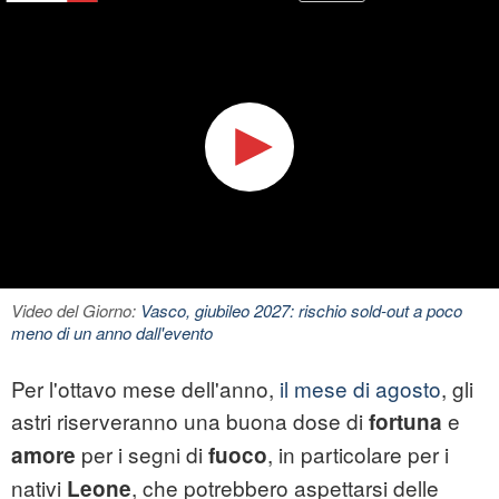
Video del Giorno:
Vasco, giubileo 2027: rischio sold-out a poco
meno di un anno dall'evento
Per l'ottavo mese dell'anno,
il mese di agosto
, gli
astri riserveranno una buona dose di
e
fortuna
per i segni di
, in particolare per i
amore
fuoco
nativi
, che potrebbero aspettarsi delle
Leone