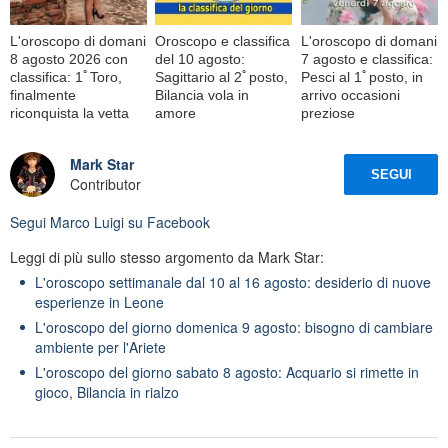
L'oroscopo di domani
Oroscopo e classifica
L'oroscopo di domani
8 agosto 2026 con
del 10 agosto:
7 agosto e classifica:
classifica: 1ﾟToro,
Sagittario al 2ﾟposto,
Pesci al 1ﾟposto, in
finalmente
Bilancia vola in
arrivo occasioni
riconquista la vetta
amore
preziose
Mark Star
SEGUI
Contributor
Segui
Marco Luigi
su Facebook
Leggi di più sullo stesso argomento da Mark Star:
L'oroscopo settimanale dal 10 al 16 agosto: desiderio di nuove
esperienze in Leone
L'oroscopo del giorno domenica 9 agosto: bisogno di cambiare
ambiente per l'Ariete
L'oroscopo del giorno sabato 8 agosto: Acquario si rimette in
gioco, Bilancia in rialzo