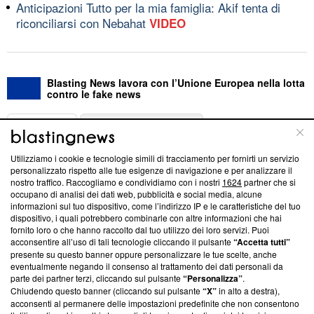
Anticipazioni Tutto per la mia famiglia: Akif tenta di
riconciliarsi con Nebahat
VIDEO
Blasting News lavora con l’Unione Europea nella lotta
contro le fake news
ABOUT
LINEA EDITORIALE
Utilizziamo i cookie e tecnologie simili di tracciamento per fornirti un servizio
Questa sezione offre informazioni trasparenti su Blasting
personalizzato rispetto alle tue esigenze di navigazione e per analizzare il
nostro traffico. Raccogliamo e condividiamo con i nostri
1624
partner che si
News, sui nostri processi editoriali e su come ci impegniamo a
occupano di analisi dei dati web, pubblicità e social media, alcune
creare news di qualità. Inoltre, afferma la nostra aderenza a
informazioni sul tuo dispositivo, come l’indirizzo IP e le caratteristiche del tuo
‘Trust Project - News with Integrity’
Blasting News non è
dispositivo, i quali potrebbero combinarle con altre informazioni che hai
ancora membro del programma, ma ha richiesto di farne
fornito loro o che hanno raccolto dal tuo utilizzo dei loro servizi. Puoi
parte; Trust Project non ha ancora effettuato una verifica di
acconsentire all’uso di tali tecnologie cliccando il pulsante
“Accetta tutti”
conformità agli standard.
presente su questo banner oppure personalizzare le tue scelte, anche
eventualmente negando il consenso al trattamento dei dati personali da
parte dei partner terzi, cliccando sul pulsante
“Personalizza”
.
Su di noi
Chiudendo questo banner (cliccando sul pulsante
“X”
in alto a destra),
acconsenti al permanere delle impostazioni predefinite che non consentono
Team editoriale