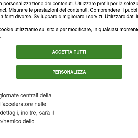
la personalizzazione dei contenuti. Utilizzare profili per la selez
sul versante
ci. Misurare le prestazioni dei contenuti. Comprendere il pubblic
fonti diverse. Sviluppare e migliorare i servizi. Utilizzare dati l
i. Le nuove conoscenze
ookie utilizziamo sul sito e per modificare, in qualsiasi momento,
.
 questa settimana avranno
ti flirt autunnali,
ACCETTA TUTTI
re sui loro gradi andrà
PERSONALIZZA
ostamento venusiano nel
ngerà presumibilmente i
giornate centrali della
'acceleratore nelle
ttagli, inoltre, sarà il
o/nemico dello