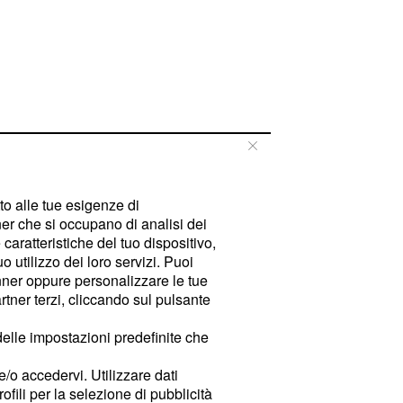
tto alle tue esigenze di
er che si occupano di analisi dei
caratteristiche del tuo dispositivo,
 utilizzo dei loro servizi. Puoi
ner oppure personalizzare le tue
tner terzi, cliccando sul pulsante
delle impostazioni predefinite che
e/o accedervi. Utilizzare dati
rofili per la selezione di pubblicità