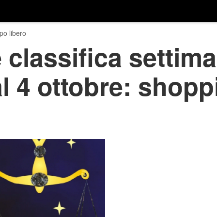
o libero
classifica settima
l 4 ottobre: shopp