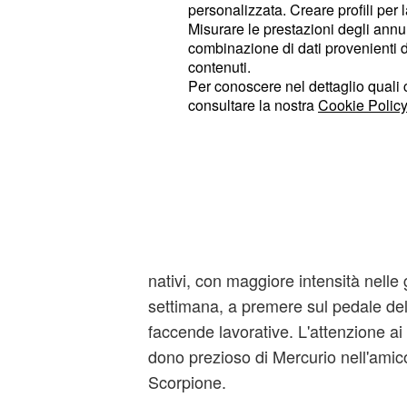
personalizzata. Creare profili per 
Weekend di probabili rallentamenti 
Misurare le prestazioni degli annun
professionale.
combinazione di dati provenienti da 
contenuti.
: incontri amoros
2° posto Vergine
Per conoscere nel dettaglio quali c
consultare la nostra
Cookie Policy
che il secondo segno di Terra farà
ottime chance di divenire appassionan
sopratutto nel weekend quando Vene
a braccetto con la Luna in Toro.
: lavoro top. Lo sp
3° posto Leone
successivo segno della Vergine spi
nativi, con maggiore intensità nelle 
settimana, a premere sul pedale dell
faccende lavorative. L'attenzione ai de
dono prezioso di Mercurio nell'amic
Scorpione.