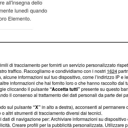
e all'insegna dello
lmente lunedì quando
loro Elemento.
imili di tracciamento per fornirti un servizio personalizzato rispe
stro traffico. Raccogliamo e condividiamo con i nostri
1624
partn
 alcune informazioni sul tuo dispositivo, come l’indirizzo IP e le 
ltre informazioni che hai fornito loro o che hanno raccolto dal tuo
ogie cliccando il pulsante
“Accetta tutti”
presente su questo ban
o il consenso al trattamento dei dati personali da parte dei par
ndo sul pulsante
“X”
in alto a destra), acconsenti al permanere 
o altri strumenti di tracciamento diversi dai tecnici.
uoi dati di navigazione per: Archiviare informazioni su dispositivo 
licità. Creare profili per la pubblicità personalizzata. Utilizzare p