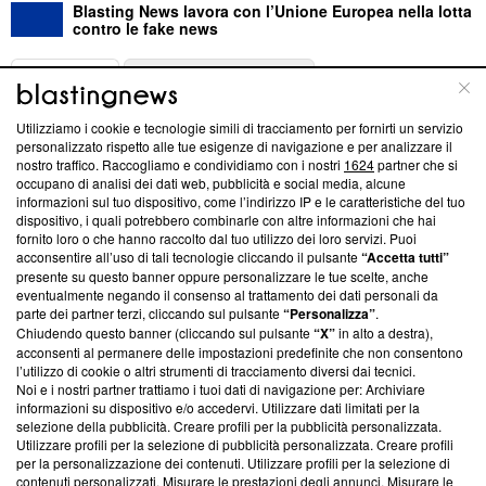
Blasting News lavora con l’Unione Europea nella lotta
contro le fake news
ABOUT
LINEA EDITORIALE
Utilizziamo i cookie e tecnologie simili di tracciamento per fornirti un servizio
Questa sezione offre informazioni trasparenti su Blasting
personalizzato rispetto alle tue esigenze di navigazione e per analizzare il
nostro traffico. Raccogliamo e condividiamo con i nostri
1624
partner che si
News, sui nostri processi editoriali e su come ci impegniamo a
occupano di analisi dei dati web, pubblicità e social media, alcune
creare news di qualità. Inoltre, afferma la nostra aderenza a
informazioni sul tuo dispositivo, come l’indirizzo IP e le caratteristiche del tuo
‘Trust Project - News with Integrity’
Blasting News non è
dispositivo, i quali potrebbero combinarle con altre informazioni che hai
ancora membro del programma, ma ha richiesto di farne
fornito loro o che hanno raccolto dal tuo utilizzo dei loro servizi. Puoi
parte; Trust Project non ha ancora effettuato una verifica di
acconsentire all’uso di tali tecnologie cliccando il pulsante
“Accetta tutti”
conformità agli standard.
presente su questo banner oppure personalizzare le tue scelte, anche
eventualmente negando il consenso al trattamento dei dati personali da
parte dei partner terzi, cliccando sul pulsante
“Personalizza”
.
Su di noi
Chiudendo questo banner (cliccando sul pulsante
“X”
in alto a destra),
acconsenti al permanere delle impostazioni predefinite che non consentono
Team editoriale
l’utilizzo di cookie o altri strumenti di tracciamento diversi dai tecnici.
Noi e i nostri partner trattiamo i tuoi dati di navigazione per: Archiviare
Corporate
informazioni su dispositivo e/o accedervi. Utilizzare dati limitati per la
selezione della pubblicità. Creare profili per la pubblicità personalizzata.
Redazione
Utilizzare profili per la selezione di pubblicità personalizzata. Creare profili
per la personalizzazione dei contenuti. Utilizzare profili per la selezione di
Informativa Privacy
contenuti personalizzati. Misurare le prestazioni degli annunci. Misurare le