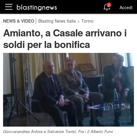
2
Accedi
NEWS & VIDEO
Blasting News Italia
>
Torino
Amianto, a Casale arrivano i
soldi per la bonifica
Giovvanandrea Anfora e Salvatore Torrisi. Fra i 2 Alberto Fumi