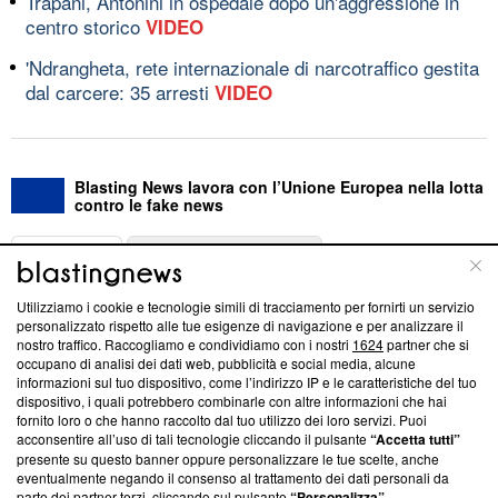
Trapani, Antonini in ospedale dopo un'aggressione in
centro storico
VIDEO
'Ndrangheta, rete internazionale di narcotraffico gestita
dal carcere: 35 arresti
VIDEO
Blasting News lavora con l’Unione Europea nella lotta
contro le fake news
ABOUT
LINEA EDITORIALE
Utilizziamo i cookie e tecnologie simili di tracciamento per fornirti un servizio
Questa sezione offre informazioni trasparenti su Blasting
personalizzato rispetto alle tue esigenze di navigazione e per analizzare il
nostro traffico. Raccogliamo e condividiamo con i nostri
1624
partner che si
News, sui nostri processi editoriali e su come ci impegniamo a
occupano di analisi dei dati web, pubblicità e social media, alcune
creare news di qualità. Inoltre, afferma la nostra aderenza a
informazioni sul tuo dispositivo, come l’indirizzo IP e le caratteristiche del tuo
‘Trust Project - News with Integrity’
Blasting News non è
dispositivo, i quali potrebbero combinarle con altre informazioni che hai
ancora membro del programma, ma ha richiesto di farne
fornito loro o che hanno raccolto dal tuo utilizzo dei loro servizi. Puoi
parte; Trust Project non ha ancora effettuato una verifica di
acconsentire all’uso di tali tecnologie cliccando il pulsante
“Accetta tutti”
conformità agli standard.
presente su questo banner oppure personalizzare le tue scelte, anche
eventualmente negando il consenso al trattamento dei dati personali da
parte dei partner terzi, cliccando sul pulsante
“Personalizza”
.