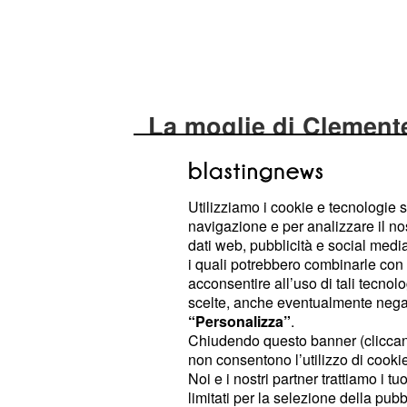
La moglie di Clemente
delle "Iene"
A questo proposito ieri “Le Iene” han
Utilizziamo i cookie e tecnologie s
Clemente Russo, nella sua abitazion
navigazione e per analizzare il no
frazione di Caturano a Macerata Ca
dati web, pubblicità e social media,
provincia di Caserta. Clemente Rus
i quali potrebbero combinarle con a
acconsentire all’uso di tali tecnol
rilasciare molte dichiarazioni, essen
scelte, anche eventualmente negand
Ministero al silenzio stampa, ha solo
“Personalizza”
.
dire che ho molto rispetto per le isti
Chiudendo questo banner (clicca
non consentono l’utilizzo di cookie 
i bambini e per i gay, ma ora non po
Noi e i nostri partner trattiamo i t
mese potrò dire tutto quello che vol
limitati per la selezione della pubb