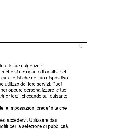
tto alle tue esigenze di
er che si occupano di analisi dei
caratteristiche del tuo dispositivo,
 utilizzo dei loro servizi. Puoi
ner oppure personalizzare le tue
tner terzi, cliccando sul pulsante
delle impostazioni predefinite che
e/o accedervi. Utilizzare dati
rofili per la selezione di pubblicità