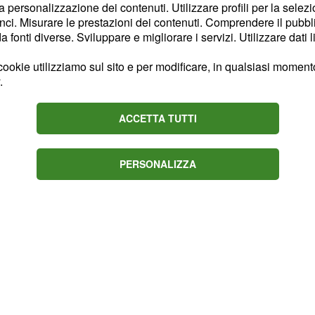
la personalizzazione dei contenuti. Utilizzare profili per la selez
o il servizio per “Le
ci. Misurare le prestazioni dei contenuti. Comprendere il pubblic
 suoi conoscenti,
con la
fonti diverse. Sviluppare e migliorare i servizi. Utilizzare dati l
ccole.
ookie utilizziamo sul sito e per modificare, in qualsiasi momento,
.
ACCETTA TUTTI
PERSONALIZZA