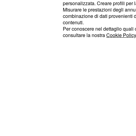
personalizzata. Creare profili per 
, il giornalista che ha preparat
Golia
Misurare le prestazioni degli annun
Iene”, ha parlato direttamente con i
combinazione di dati provenienti da 
moglie
e persino con le figliolette pi
contenuti.
Per conoscere nel dettaglio quali c
consultare la nostra
Cookie Policy