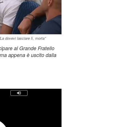
a dovevi lasciare lì, morta”
ipare al Grande Fratello
, ma appena è uscito dalla