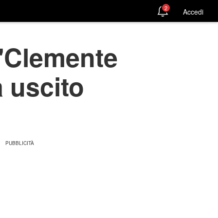
2
Accedi
 'Clemente
 uscito