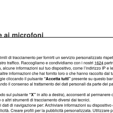
 ai microfoni
no fatto visita a
imili di tracciamento per fornirti un servizio personalizzato rispe
e al confine trala
stro traffico. Raccogliamo e condividiamo con i nostri
1624
partn
mpania, e Marcianise, in
 alcune informazioni sul tuo dispositivo, come l’indirizzo IP e le 
so non ha potuto
ltre informazioni che hai fornito loro o che hanno raccolto dal tuo
ogie cliccando il pulsante
“Accetta tutti”
presente su questo ban
do stato costretto dal
o il consenso al trattamento dei dati personali da parte dei par
 dichiarato. “Ci tengo a
tuzioni, per le donne, per
ndo sul pulsante
“X”
in alto a destra), acconsenti al permanere 
o altri strumenti di tracciamento diversi dai tecnici.
sso più parlare, tra un
uoi dati di navigazione per: Archiviare informazioni su dispositivo 
ete”. Per questo
Giulio
licità. Creare profili per la pubblicità personalizzata. Utilizzare p