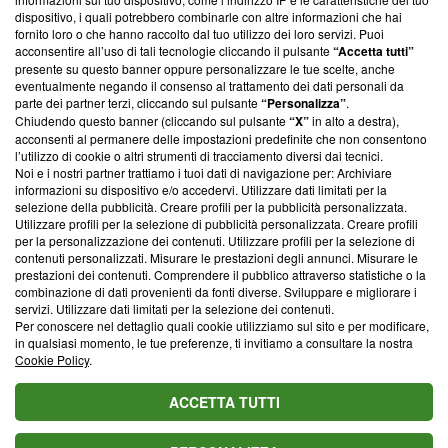
‘Trust Project - News with Integrity’
Blasting News non è
dispositivo, i quali potrebbero combinarle con altre informazioni che hai
ancora membro del programma, ma ha richiesto di farne
fornito loro o che hanno raccolto dal tuo utilizzo dei loro servizi. Puoi
parte; Trust Project non ha ancora effettuato una verifica di
acconsentire all’uso di tali tecnologie cliccando il pulsante
“Accetta tutti”
conformità agli standard.
presente su questo banner oppure personalizzare le tue scelte, anche
eventualmente negando il consenso al trattamento dei dati personali da
parte dei partner terzi, cliccando sul pulsante
“Personalizza”
.
Su di noi
Chiudendo questo banner (cliccando sul pulsante
“X”
in alto a destra),
acconsenti al permanere delle impostazioni predefinite che non consentono
Team editoriale
l’utilizzo di cookie o altri strumenti di tracciamento diversi dai tecnici.
Noi e i nostri partner trattiamo i tuoi dati di navigazione per: Archiviare
Corporate
informazioni su dispositivo e/o accedervi. Utilizzare dati limitati per la
selezione della pubblicità. Creare profili per la pubblicità personalizzata.
Redazione
Utilizzare profili per la selezione di pubblicità personalizzata. Creare profili
per la personalizzazione dei contenuti. Utilizzare profili per la selezione di
Informativa Privacy
contenuti personalizzati. Misurare le prestazioni degli annunci. Misurare le
prestazioni dei contenuti. Comprendere il pubblico attraverso statistiche o la
Cookie Policy
combinazione di dati provenienti da fonti diverse. Sviluppare e migliorare i
servizi. Utilizzare dati limitati per la selezione dei contenuti.
Blasting SA, IDI CHE-247.845.224, Via Carlo Frasca, 3 - 6900
Per conoscere nel dettaglio quali cookie utilizziamo sul sito e per modificare,
Lugano (Svizzera) Tel:
+39 0690258937
in qualsiasi momento, le tue preferenze, ti invitiamo a consultare la nostra
Cookie Policy
.
© 2026 Blasting News
ACCETTA TUTTI