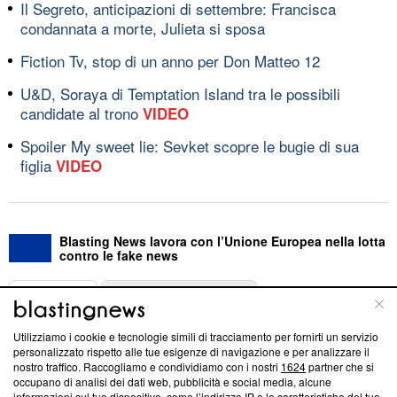
Il Segreto, anticipazioni di settembre: Francisca
condannata a morte, Julieta si sposa
Fiction Tv, stop di un anno per Don Matteo 12
U&D, Soraya di Temptation Island tra le possibili
candidate al trono
VIDEO
Spoiler My sweet lie: Sevket scopre le bugie di sua
figlia
VIDEO
Blasting News lavora con l’Unione Europea nella lotta
contro le fake news
ABOUT
LINEA EDITORIALE
Utilizziamo i cookie e tecnologie simili di tracciamento per fornirti un servizio
Questa sezione offre informazioni trasparenti su Blasting
personalizzato rispetto alle tue esigenze di navigazione e per analizzare il
nostro traffico. Raccogliamo e condividiamo con i nostri
1624
partner che si
News, sui nostri processi editoriali e su come ci impegniamo a
occupano di analisi dei dati web, pubblicità e social media, alcune
creare news di qualità. Inoltre, afferma la nostra aderenza a
informazioni sul tuo dispositivo, come l’indirizzo IP e le caratteristiche del tuo