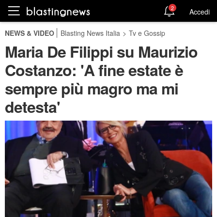
2
Accedi
NEWS & VIDEO
Blasting News Italia
>
Tv e Gossip
Maria De Filippi su Maurizio
Costanzo: 'A fine estate è
sempre più magro ma mi
detesta'