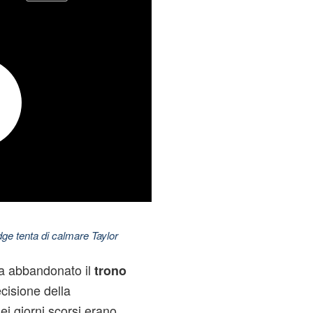
dge tenta di calmare Taylor
 abbandonato il
trono
ecisione della
i giorni scorsi erano