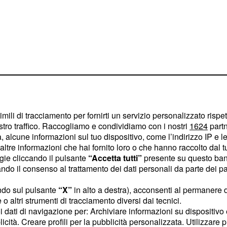
dendo di non presentarsi
imili di tracciamento per fornirti un servizio personalizzato rispe
otivi che l’hanno spinta
stro traffico. Raccogliamo e condividiamo con i nostri
1624
partn
 alcune informazioni sul tuo dispositivo, come l’indirizzo IP e le 
ltre informazioni che hai fornito loro o che hanno raccolto dal tuo
ogie cliccando il pulsante
“Accetta tutti”
presente su questo ban
 studio con i
o il consenso al trattamento dei dati personali da parte dei par
ndo sul pulsante
“X”
in alto a destra), acconsenti al permanere 
o altri strumenti di tracciamento diversi dai tecnici.
sse chiesto alla
uoi dati di navigazione per: Archiviare informazioni su dispositivo 
eno un video per
licità. Creare profili per la pubblicità personalizzata. Utilizzare p