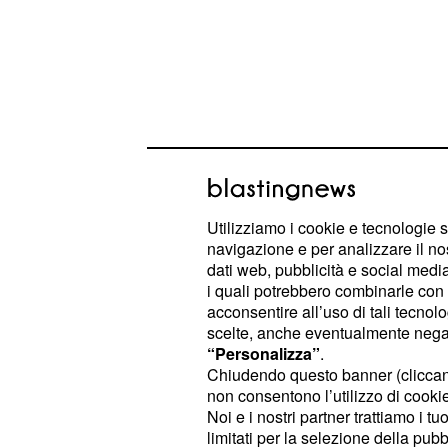
Mara Fasone ha spiazzato tutti deci
Utilizziamo i cookie e tecnologie s
neanche in puntata per spiegare i m
navigazione e per analizzare il no
dati web, pubblicità e social media,
a lasciare
Uomini e Donne
.
i quali potrebbero combinarle con a
acconsentire all’uso di tali tecnol
Il rifiuto di andare in
scelte, anche eventualmente negand
“Personalizza”
.
genitori
Chiudendo questo banner (clicca
non consentono l’utilizzo di cookie 
Inoltre sembra che la redazione ave
Noi e i nostri partner trattiamo i t
di realizzare quanto m
palermitana
limitati per la selezione della pubb