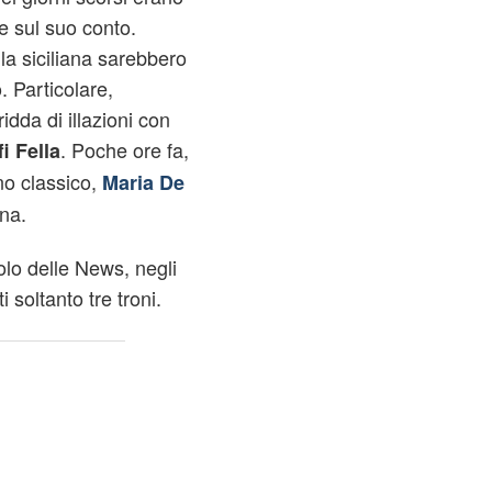
ve sul suo conto.
la siciliana sarebbero
. Particolare,
idda di illazioni con
. Poche ore fa,
i Fella
no classico,
Maria De
na.
olo delle News, negli
i soltanto tre troni.