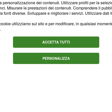
la personalizzazione dei contenuti. Utilizzare profili per la selez
ubblico e far chiarezza
ci. Misurare le prestazioni dei contenuti. Comprendere il pubblic
alternativa, di venire in
fonti diverse. Sviluppare e migliorare i servizi. Utilizzare dati l
e la ventiseienne ha
ookie utilizziamo sul sito e per modificare, in qualsiasi momento,
 studio comunicando che
.
presa di posizione della
biosa degli opinionisti
ACCETTA TUTTI
 andare al gesto delle
n hobby “avere il
PERSONALIZZA