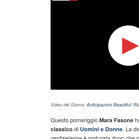
Video del Giorno:
Anticipazioni Beautiful: Ri
Questo pomeriggio
ha
Mara Fasone
di
. La d
classico
Uomini e Donne
ventiseienne è maturata dopo che ne