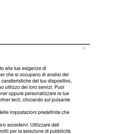
tto alle tue esigenze di
er che si occupano di analisi dei
caratteristiche del tuo dispositivo,
 utilizzo dei loro servizi. Puoi
ner oppure personalizzare le tue
tner terzi, cliccando sul pulsante
delle impostazioni predefinite che
e/o accedervi. Utilizzare dati
rofili per la selezione di pubblicità