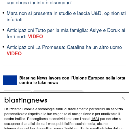
una donna incinta è disumano'
Mara non si presenta in studio e lascia U&D, opinionisti
infuriati
Anticipazioni Tutto per la mia famiglia: Asiye e Doruk ai
ferri corti
VIDEO
Anticipazioni La Promessa: Catalina ha un altro uomo
VIDEO
Blasting News lavora con l’Unione Europea nella lotta
contro le fake news
ABOUT
LINEA EDITORIALE
Utilizziamo i cookie e tecnologie simili di tracciamento per fornirti un servizio
Questa sezione offre informazioni trasparenti su Blasting
personalizzato rispetto alle tue esigenze di navigazione e per analizzare il
nostro traffico. Raccogliamo e condividiamo con i nostri
1624
partner che si
News, sui nostri processi editoriali e su come ci impegniamo a
occupano di analisi dei dati web, pubblicità e social media, alcune
creare news di qualità. Inoltre, afferma la nostra aderenza a
informazioni sul tuo dispositivo, come l’indirizzo IP e le caratteristiche del tuo