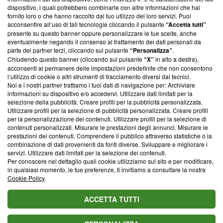
‘Trust Project - News with Integrity’
Blasting News non è
dispositivo, i quali potrebbero combinarle con altre informazioni che hai
ancora membro del programma, ma ha richiesto di farne
fornito loro o che hanno raccolto dal tuo utilizzo dei loro servizi. Puoi
parte; Trust Project non ha ancora effettuato una verifica di
acconsentire all’uso di tali tecnologie cliccando il pulsante
“Accetta tutti”
conformità agli standard.
presente su questo banner oppure personalizzare le tue scelte, anche
eventualmente negando il consenso al trattamento dei dati personali da
parte dei partner terzi, cliccando sul pulsante
“Personalizza”
.
Su di noi
Chiudendo questo banner (cliccando sul pulsante
“X”
in alto a destra),
acconsenti al permanere delle impostazioni predefinite che non consentono
Team editoriale
l’utilizzo di cookie o altri strumenti di tracciamento diversi dai tecnici.
Noi e i nostri partner trattiamo i tuoi dati di navigazione per: Archiviare
Corporate
informazioni su dispositivo e/o accedervi. Utilizzare dati limitati per la
selezione della pubblicità. Creare profili per la pubblicità personalizzata.
Redazione
Utilizzare profili per la selezione di pubblicità personalizzata. Creare profili
per la personalizzazione dei contenuti. Utilizzare profili per la selezione di
Informativa Privacy
contenuti personalizzati. Misurare le prestazioni degli annunci. Misurare le
prestazioni dei contenuti. Comprendere il pubblico attraverso statistiche o la
Cookie Policy
combinazione di dati provenienti da fonti diverse. Sviluppare e migliorare i
servizi. Utilizzare dati limitati per la selezione dei contenuti.
Blasting SA, IDI CHE-247.845.224, Via Carlo Frasca, 3 - 6900
Per conoscere nel dettaglio quali cookie utilizziamo sul sito e per modificare,
Lugano (Svizzera) Tel:
+39 0690258937
in qualsiasi momento, le tue preferenze, ti invitiamo a consultare la nostra
Cookie Policy
.
© 2026 Blasting News
ACCETTA TUTTI