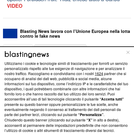
VIDEO
Blasting News lavora con l’Unione Europea nella lotta
contro le fake news
ABOUT
LINEA EDITORIALE
Utilizziamo i cookie e tecnologie simili di tracciamento per fornirti un servizio
Questa sezione offre informazioni trasparenti su Blasting
personalizzato rispetto alle tue esigenze di navigazione e per analizzare il
nostro traffico. Raccogliamo e condividiamo con i nostri
1624
partner che si
News, sui nostri processi editoriali e su come ci impegniamo a
occupano di analisi dei dati web, pubblicità e social media, alcune
creare news di qualità. Inoltre, afferma la nostra aderenza a
informazioni sul tuo dispositivo, come l’indirizzo IP e le caratteristiche del tuo
‘Trust Project - News with Integrity’
Blasting News non è
dispositivo, i quali potrebbero combinarle con altre informazioni che hai
ancora membro del programma, ma ha richiesto di farne
fornito loro o che hanno raccolto dal tuo utilizzo dei loro servizi. Puoi
parte; Trust Project non ha ancora effettuato una verifica di
acconsentire all’uso di tali tecnologie cliccando il pulsante
“Accetta tutti”
conformità agli standard.
presente su questo banner oppure personalizzare le tue scelte, anche
eventualmente negando il consenso al trattamento dei dati personali da
parte dei partner terzi, cliccando sul pulsante
“Personalizza”
.
Su di noi
Chiudendo questo banner (cliccando sul pulsante
“X”
in alto a destra),
acconsenti al permanere delle impostazioni predefinite che non consentono
Team editoriale
l’utilizzo di cookie o altri strumenti di tracciamento diversi dai tecnici.