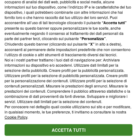
occupano di analisi dei dati web, pubblicità e social media, alcune
creare news di qualità. Inoltre, afferma la nostra aderenza a
informazioni sul tuo dispositivo, come l’indirizzo IP e le caratteristiche del tuo
‘Trust Project - News with Integrity’
Blasting News non è
dispositivo, i quali potrebbero combinarle con altre informazioni che hai
ancora membro del programma, ma ha richiesto di farne
fornito loro o che hanno raccolto dal tuo utilizzo dei loro servizi. Puoi
parte; Trust Project non ha ancora effettuato una verifica di
acconsentire all’uso di tali tecnologie cliccando il pulsante
“Accetta tutti”
conformità agli standard.
presente su questo banner oppure personalizzare le tue scelte, anche
eventualmente negando il consenso al trattamento dei dati personali da
parte dei partner terzi, cliccando sul pulsante
“Personalizza”
.
Su di noi
Chiudendo questo banner (cliccando sul pulsante
“X”
in alto a destra),
acconsenti al permanere delle impostazioni predefinite che non consentono
Team editoriale
l’utilizzo di cookie o altri strumenti di tracciamento diversi dai tecnici.
Noi e i nostri partner trattiamo i tuoi dati di navigazione per: Archiviare
Corporate
informazioni su dispositivo e/o accedervi. Utilizzare dati limitati per la
selezione della pubblicità. Creare profili per la pubblicità personalizzata.
Redazione
Utilizzare profili per la selezione di pubblicità personalizzata. Creare profili
per la personalizzazione dei contenuti. Utilizzare profili per la selezione di
Informativa Privacy
contenuti personalizzati. Misurare le prestazioni degli annunci. Misurare le
prestazioni dei contenuti. Comprendere il pubblico attraverso statistiche o la
Cookie Policy
combinazione di dati provenienti da fonti diverse. Sviluppare e migliorare i
servizi. Utilizzare dati limitati per la selezione dei contenuti.
Blasting SA, IDI CHE-247.845.224, Via Carlo Frasca, 3 - 6900
Per conoscere nel dettaglio quali cookie utilizziamo sul sito e per modificare,
Lugano (Svizzera) Tel:
+39 0690258937
in qualsiasi momento, le tue preferenze, ti invitiamo a consultare la nostra
Cookie Policy
.
© 2026 Blasting News
ACCETTA TUTTI