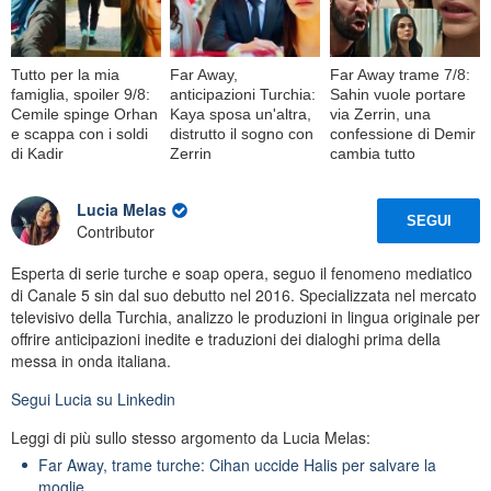
Tutto per la mia
Far Away,
Far Away trame 7/8:
famiglia, spoiler 9/8:
anticipazioni Turchia:
Sahin vuole portare
Cemile spinge Orhan
Kaya sposa un'altra,
via Zerrin, una
e scappa con i soldi
distrutto il sogno con
confessione di Demir
di Kadir
Zerrin
cambia tutto
Lucia Melas
SEGUI
Contributor
Esperta di serie turche e soap opera, seguo il fenomeno mediatico
di Canale 5 sin dal suo debutto nel 2016. Specializzata nel mercato
televisivo della Turchia, analizzo le produzioni in lingua originale per
offrire anticipazioni inedite e traduzioni dei dialoghi prima della
messa in onda italiana.
Segui
Lucia
su Linkedin
Leggi di più sullo stesso argomento da Lucia Melas:
Far Away, trame turche: Cihan uccide Halis per salvare la
moglie