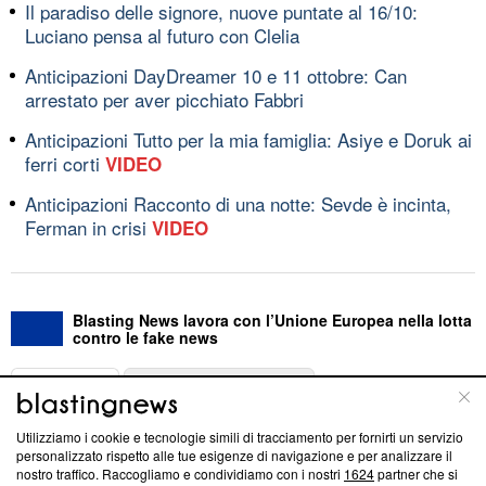
Il paradiso delle signore, nuove puntate al 16/10:
Luciano pensa al futuro con Clelia
Anticipazioni DayDreamer 10 e 11 ottobre: Can
arrestato per aver picchiato Fabbri
Anticipazioni Tutto per la mia famiglia: Asiye e Doruk ai
ferri corti
VIDEO
Anticipazioni Racconto di una notte: Sevde è incinta,
Ferman in crisi
VIDEO
Blasting News lavora con l’Unione Europea nella lotta
contro le fake news
ABOUT
LINEA EDITORIALE
Utilizziamo i cookie e tecnologie simili di tracciamento per fornirti un servizio
Questa sezione offre informazioni trasparenti su Blasting
personalizzato rispetto alle tue esigenze di navigazione e per analizzare il
nostro traffico. Raccogliamo e condividiamo con i nostri
1624
partner che si
News, sui nostri processi editoriali e su come ci impegniamo a