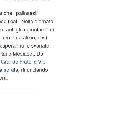
nche i palinsesti
odificati. Nelle giornate
no tanti gli appuntamenti
cinema natalizio, così
ccuperanno le svariate
Rai e Mediaset. Da
l
Grande Fratello
Vip
a serata
, rinunciando
era.