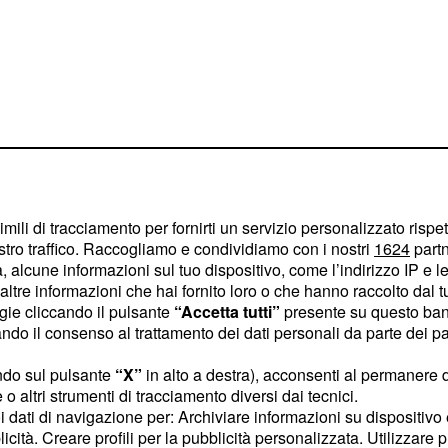
ai e Mediaset
imili di tracciamento per fornirti un servizio personalizzato rispe
stro traffico. Raccogliamo e condividiamo con i nostri
1624
partn
 alcune informazioni sul tuo dispositivo, come l’indirizzo IP e le 
cembre delle reti Rai
ltre informazioni che hai fornito loro o che hanno raccolto dal tuo
ogie cliccando il pulsante
“Accetta tutti”
presente su questo ban
mmiraglia venga
o il consenso al trattamento dei dati personali da parte dei par
e presieduta da Papa
arà la riproposizione del
ndo sul pulsante
“X”
in alto a destra), acconsenti al permanere 
o altri strumenti di tracciamento diversi dai tecnici.
 delle feste.
uoi dati di navigazione per: Archiviare informazioni su dispositivo 
licità. Creare profili per la pubblicità personalizzata. Utilizzare p