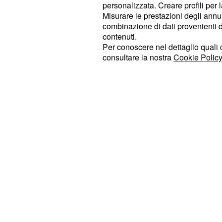
Su Rai 2, invece, in prime time è p
personalizzata. Creare profili per 
del film Alla ricerca di Dory, seguito
Misurare le prestazioni degli annun
combinazione di dati provenienti da 
Natale a L'Aquila. Su Rai 3, invece,
contenuti.
puntata del 44esimo Festival del Ci
Per conoscere nel dettaglio quali c
condotto da Melissa Greta Marchett
consultare la nostra
Cookie Policy
Su Canale 5, invece, la serata del 
trasmesso il classico appuntamento 
Natale in Vaticano condotto da Fede