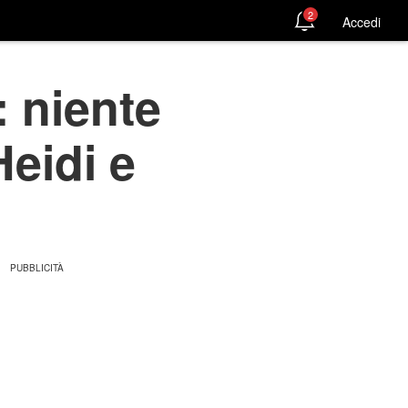
2
Accedi
 niente
Heidi e