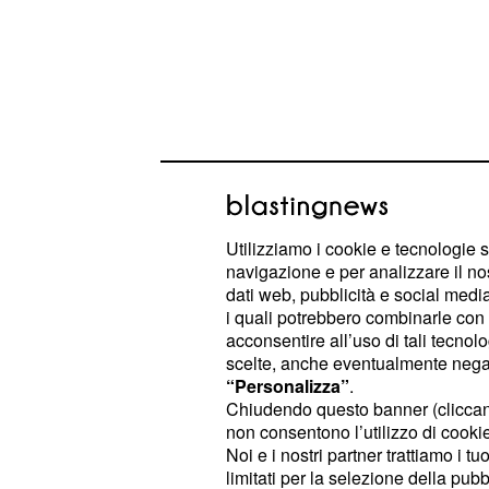
La programmazione R
Utilizziamo i cookie e tecnologie s
del 24 dicembre 2020
navigazione e per analizzare il no
dati web, pubblicità e social media,
Nel dettaglio, il palinsesto del 24 di
i quali potrebbero combinarle con a
acconsentire all’uso di tali tecnol
prevede che alle 19:20 sulla rete a
scelte, anche eventualmente negand
trasmessa la Santa Messa di Natal
“Personalizza”
.
Francesco. A seguire alle 21:30 ci s
Chiudendo questo banner (clicca
non consentono l’utilizzo di cookie 
film Heidi, un vero e proprio classico
Noi e i nostri partner trattiamo i t
limitati per la selezione della pubb