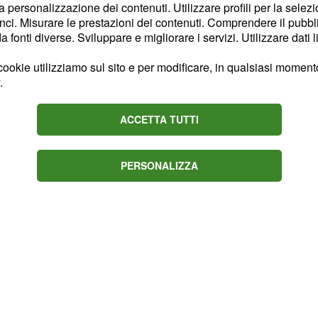
revista la messa in onda
la personalizzazione dei contenuti. Utilizzare profili per la selez
 alle 23 dal concerto di
ci. Misurare le prestazioni dei contenuti. Comprendere il pubblic
fonti diverse. Sviluppare e migliorare i servizi. Utilizzare dati l
 andrà in onda la prima
rco di Montecarlo
ookie utilizziamo sul sito e per modificare, in qualsiasi momento,
o.
.
24 dicembre sarà
ACCETTA TUTTI
con il Concerto di
rica Panicucci.
PERSONALIZZA