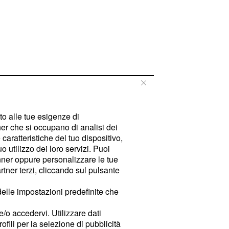
tto alle tue esigenze di
er che si occupano di analisi dei
caratteristiche del tuo dispositivo,
 utilizzo dei loro servizi. Puoi
ner oppure personalizzare le tue
tner terzi, cliccando sul pulsante
delle impostazioni predefinite che
e/o accedervi. Utilizzare dati
rofili per la selezione di pubblicità