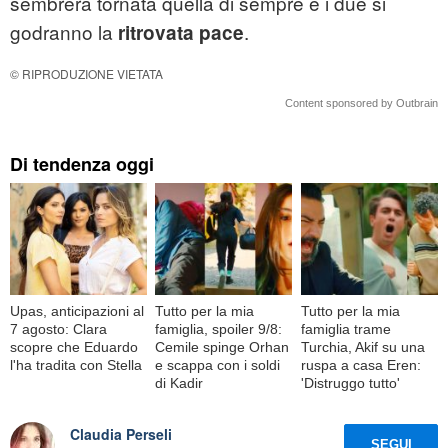
sembrerà tornata quella di sempre e i due si
godranno la
.
ritrovata pace
© RIPRODUZIONE VIETATA
Content sponsored by Outbrain
Di tendenza oggi
Upas, anticipazioni al
Tutto per la mia
Tutto per la mia
7 agosto: Clara
famiglia, spoiler 9/8:
famiglia trame
scopre che Eduardo
Cemile spinge Orhan
Turchia, Akif su una
l'ha tradita con Stella
e scappa con i soldi
ruspa a casa Eren:
di Kadir
'Distruggo tutto'
Claudia Perseli
SEGUI