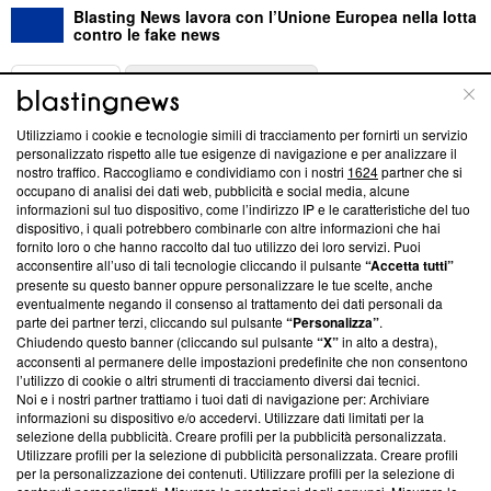
Blasting News lavora con l’Unione Europea nella lotta
contro le fake news
ABOUT
LINEA EDITORIALE
Utilizziamo i cookie e tecnologie simili di tracciamento per fornirti un servizio
Questa sezione offre informazioni trasparenti su Blasting
personalizzato rispetto alle tue esigenze di navigazione e per analizzare il
nostro traffico. Raccogliamo e condividiamo con i nostri
1624
partner che si
News, sui nostri processi editoriali e su come ci impegniamo a
occupano di analisi dei dati web, pubblicità e social media, alcune
creare news di qualità. Inoltre, afferma la nostra aderenza a
informazioni sul tuo dispositivo, come l’indirizzo IP e le caratteristiche del tuo
‘Trust Project - News with Integrity’
Blasting News non è
dispositivo, i quali potrebbero combinarle con altre informazioni che hai
ancora membro del programma, ma ha richiesto di farne
fornito loro o che hanno raccolto dal tuo utilizzo dei loro servizi. Puoi
parte; Trust Project non ha ancora effettuato una verifica di
acconsentire all’uso di tali tecnologie cliccando il pulsante
“Accetta tutti”
conformità agli standard.
presente su questo banner oppure personalizzare le tue scelte, anche
eventualmente negando il consenso al trattamento dei dati personali da
parte dei partner terzi, cliccando sul pulsante
“Personalizza”
.
Su di noi
Chiudendo questo banner (cliccando sul pulsante
“X”
in alto a destra),
acconsenti al permanere delle impostazioni predefinite che non consentono
Team editoriale
l’utilizzo di cookie o altri strumenti di tracciamento diversi dai tecnici.
Noi e i nostri partner trattiamo i tuoi dati di navigazione per: Archiviare
Corporate
informazioni su dispositivo e/o accedervi. Utilizzare dati limitati per la
selezione della pubblicità. Creare profili per la pubblicità personalizzata.
Redazione
Utilizzare profili per la selezione di pubblicità personalizzata. Creare profili
per la personalizzazione dei contenuti. Utilizzare profili per la selezione di
Informativa Privacy