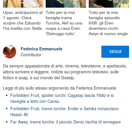
Upas, anticipazioni al
Tutto per la mia
Tutto per la mia
7 agosto: Clara
famiglia trame
famiglia episodio
scopre che Eduardo
Turchia, Akif su una
6/08: gli Eren
l'ha tradita con Stella
ruspa a casa Eren:
diventano ricchi,
'Distruggo tutto'
Asiye di nuovo single
Federica Emmanuele
SEGUI
Contributor
Da sempre appassionata di arte, cinema, televisione, e spettacolo,
adora scrivere e leggere, notizie sui programmi televisivi, sulle
fiction e soap, e sul mondo del Gossip.
Leggi di più sullo stesso argomento da Federica Emmanuele:
Forbidden Fruit, spoiler turchi: Cagatay lascia Yildiz e si
risveglia a letto con Cansu
Forbidden Fruit, trame turche: Ender e Sahika minacciano
Hasan Alì
Far Away, trame turche: il piccolo Deniz rischia di annegare