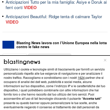
Anticipazioni Tutto per la mia famiglia: Asiye e Doruk ai
ferri corti
VIDEO
Anticipazioni Beautiful: Ridge tenta di calmare Taylor
VIDEO
Blasting News lavora con l’Unione Europea nella lotta
contro le fake news
ABOUT
LINEA EDITORIALE
Utilizziamo i cookie e tecnologie simili di tracciamento per fornirti un servizio
Questa sezione offre informazioni trasparenti su Blasting
personalizzato rispetto alle tue esigenze di navigazione e per analizzare il
nostro traffico. Raccogliamo e condividiamo con i nostri
1624
partner che si
News, sui nostri processi editoriali e su come ci impegniamo a
occupano di analisi dei dati web, pubblicità e social media, alcune
creare news di qualità. Inoltre, afferma la nostra aderenza a
informazioni sul tuo dispositivo, come l’indirizzo IP e le caratteristiche del tuo
‘Trust Project - News with Integrity’
Blasting News non è
dispositivo, i quali potrebbero combinarle con altre informazioni che hai
ancora membro del programma, ma ha richiesto di farne
fornito loro o che hanno raccolto dal tuo utilizzo dei loro servizi. Puoi
parte; Trust Project non ha ancora effettuato una verifica di
acconsentire all’uso di tali tecnologie cliccando il pulsante
“Accetta tutti”
conformità agli standard.
presente su questo banner oppure personalizzare le tue scelte, anche
eventualmente negando il consenso al trattamento dei dati personali da