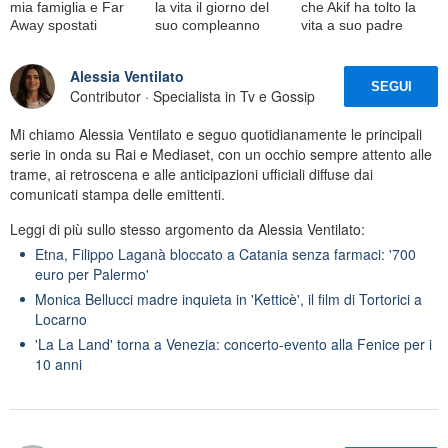
mia famiglia e Far
la vita il giorno del
che Akif ha tolto la
Away spostati
suo compleanno
vita a suo padre
Alessia Ventilato
SEGUI
Contributor · Specialista in Tv e Gossip
Mi chiamo Alessia Ventilato e seguo quotidianamente le principali
serie in onda su Rai e Mediaset, con un occhio sempre attento alle
trame, ai retroscena e alle anticipazioni ufficiali diffuse dai
comunicati stampa delle emittenti.
Leggi di più sullo stesso argomento da Alessia Ventilato:
Etna, Filippo Laganà bloccato a Catania senza farmaci: '700
euro per Palermo'
Monica Bellucci madre inquieta in 'Ketticè', il film di Tortorici a
Locarno
'La La Land' torna a Venezia: concerto-evento alla Fenice per i
10 anni