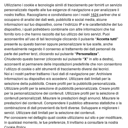
Utilizziamo i cookie e tecnologie simili di tracciamento per fornirti un servizio
Questa sezione offre informazioni trasparenti su Blasting
personalizzato rispetto alle tue esigenze di navigazione e per analizzare il
nostro traffico. Raccogliamo e condividiamo con i nostri
1624
partner che si
News, sui nostri processi editoriali e su come ci impegniamo a
occupano di analisi dei dati web, pubblicità e social media, alcune
creare news di qualità. Inoltre, afferma la nostra aderenza a
informazioni sul tuo dispositivo, come l’indirizzo IP e le caratteristiche del tuo
‘Trust Project - News with Integrity’
Blasting News non è
dispositivo, i quali potrebbero combinarle con altre informazioni che hai
ancora membro del programma, ma ha richiesto di farne
fornito loro o che hanno raccolto dal tuo utilizzo dei loro servizi. Puoi
parte; Trust Project non ha ancora effettuato una verifica di
acconsentire all’uso di tali tecnologie cliccando il pulsante
“Accetta tutti”
conformità agli standard.
presente su questo banner oppure personalizzare le tue scelte, anche
eventualmente negando il consenso al trattamento dei dati personali da
parte dei partner terzi, cliccando sul pulsante
“Personalizza”
.
Su di noi
Chiudendo questo banner (cliccando sul pulsante
“X”
in alto a destra),
acconsenti al permanere delle impostazioni predefinite che non consentono
Team editoriale
l’utilizzo di cookie o altri strumenti di tracciamento diversi dai tecnici.
Noi e i nostri partner trattiamo i tuoi dati di navigazione per: Archiviare
Corporate
informazioni su dispositivo e/o accedervi. Utilizzare dati limitati per la
selezione della pubblicità. Creare profili per la pubblicità personalizzata.
Redazione
Utilizzare profili per la selezione di pubblicità personalizzata. Creare profili
per la personalizzazione dei contenuti. Utilizzare profili per la selezione di
Informativa Privacy
contenuti personalizzati. Misurare le prestazioni degli annunci. Misurare le
prestazioni dei contenuti. Comprendere il pubblico attraverso statistiche o la
Cookie Policy
combinazione di dati provenienti da fonti diverse. Sviluppare e migliorare i
servizi. Utilizzare dati limitati per la selezione dei contenuti.
Blasting SA, IDI CHE-247.845.224, Via Carlo Frasca, 3 - 6900
Per conoscere nel dettaglio quali cookie utilizziamo sul sito e per modificare,
Lugano (Svizzera) Tel:
+39 0690258937
in qualsiasi momento, le tue preferenze, ti invitiamo a consultare la nostra
Cookie Policy
.