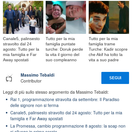
Canale5, palinsesto
Tutto per la mia
Tutto per la mia
stravolto dal 24
famiglia puntate
famiglia trame
agosto: Tutto per la
turche: Doruk perde
Turche: Kadir scopre
mia famiglia e Far
la vita il giorno del
che Akif ha tolto la
Away spostati
suo compleanno
vita a suo padre
Massimo Tebaldi
SEGUI
Contributor
Leggi di più sullo stesso argomento da Massimo Tebaldi:
Rai 1, programmazione stravolta da settembre: Il Paradiso
delle signore non si ferma
Canale5, palinsesto stravolto dal 24 agosto: Tutto per la mia
famiglia e Far Away spostati
La Promessa, cambio programmazione 8 agosto: la soap non
si allunga in prima serata