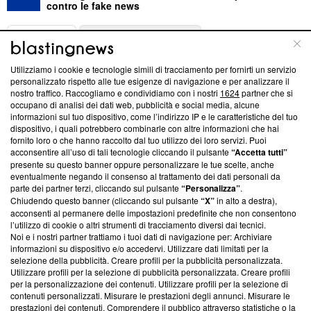
contro le fake news
ABOUT
LINEA EDITORIALE
Utilizziamo i cookie e tecnologie simili di tracciamento per fornirti un servizio
Questa sezione offre informazioni trasparenti su Blasting
personalizzato rispetto alle tue esigenze di navigazione e per analizzare il
nostro traffico. Raccogliamo e condividiamo con i nostri
1624
partner che si
News, sui nostri processi editoriali e su come ci impegniamo a
occupano di analisi dei dati web, pubblicità e social media, alcune
creare news di qualità. Inoltre, afferma la nostra aderenza a
informazioni sul tuo dispositivo, come l’indirizzo IP e le caratteristiche del tuo
‘Trust Project - News with Integrity’
Blasting News non è
dispositivo, i quali potrebbero combinarle con altre informazioni che hai
ancora membro del programma, ma ha richiesto di farne
fornito loro o che hanno raccolto dal tuo utilizzo dei loro servizi. Puoi
parte; Trust Project non ha ancora effettuato una verifica di
acconsentire all’uso di tali tecnologie cliccando il pulsante
“Accetta tutti”
conformità agli standard.
presente su questo banner oppure personalizzare le tue scelte, anche
eventualmente negando il consenso al trattamento dei dati personali da
parte dei partner terzi, cliccando sul pulsante
“Personalizza”
.
Su di noi
Chiudendo questo banner (cliccando sul pulsante
“X”
in alto a destra),
acconsenti al permanere delle impostazioni predefinite che non consentono
Team editoriale
l’utilizzo di cookie o altri strumenti di tracciamento diversi dai tecnici.
Noi e i nostri partner trattiamo i tuoi dati di navigazione per: Archiviare
Corporate
informazioni su dispositivo e/o accedervi. Utilizzare dati limitati per la
selezione della pubblicità. Creare profili per la pubblicità personalizzata.
Redazione
Utilizzare profili per la selezione di pubblicità personalizzata. Creare profili
per la personalizzazione dei contenuti. Utilizzare profili per la selezione di
Informativa Privacy
contenuti personalizzati. Misurare le prestazioni degli annunci. Misurare le
prestazioni dei contenuti. Comprendere il pubblico attraverso statistiche o la