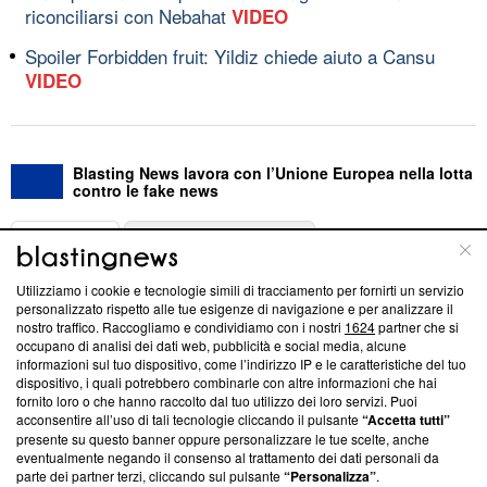
riconciliarsi con Nebahat
VIDEO
Spoiler Forbidden fruit: Yildiz chiede aiuto a Cansu
VIDEO
Blasting News lavora con l’Unione Europea nella lotta
contro le fake news
ABOUT
LINEA EDITORIALE
Utilizziamo i cookie e tecnologie simili di tracciamento per fornirti un servizio
Questa sezione offre informazioni trasparenti su Blasting
personalizzato rispetto alle tue esigenze di navigazione e per analizzare il
nostro traffico. Raccogliamo e condividiamo con i nostri
1624
partner che si
News, sui nostri processi editoriali e su come ci impegniamo a
occupano di analisi dei dati web, pubblicità e social media, alcune
creare news di qualità. Inoltre, afferma la nostra aderenza a
informazioni sul tuo dispositivo, come l’indirizzo IP e le caratteristiche del tuo
‘Trust Project - News with Integrity’
Blasting News non è
dispositivo, i quali potrebbero combinarle con altre informazioni che hai
ancora membro del programma, ma ha richiesto di farne
fornito loro o che hanno raccolto dal tuo utilizzo dei loro servizi. Puoi
parte; Trust Project non ha ancora effettuato una verifica di
acconsentire all’uso di tali tecnologie cliccando il pulsante
“Accetta tutti”
conformità agli standard.
presente su questo banner oppure personalizzare le tue scelte, anche
eventualmente negando il consenso al trattamento dei dati personali da
parte dei partner terzi, cliccando sul pulsante
“Personalizza”
.
Su di noi