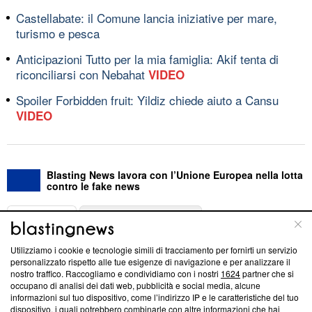
Castellabate: il Comune lancia iniziative per mare,
turismo e pesca
Anticipazioni Tutto per la mia famiglia: Akif tenta di
riconciliarsi con Nebahat
VIDEO
Spoiler Forbidden fruit: Yildiz chiede aiuto a Cansu
VIDEO
Blasting News lavora con l’Unione Europea nella lotta
contro le fake news
ABOUT
LINEA EDITORIALE
Utilizziamo i cookie e tecnologie simili di tracciamento per fornirti un servizio
Questa sezione offre informazioni trasparenti su Blasting
personalizzato rispetto alle tue esigenze di navigazione e per analizzare il
nostro traffico. Raccogliamo e condividiamo con i nostri
1624
partner che si
News, sui nostri processi editoriali e su come ci impegniamo a
occupano di analisi dei dati web, pubblicità e social media, alcune
creare news di qualità. Inoltre, afferma la nostra aderenza a
informazioni sul tuo dispositivo, come l’indirizzo IP e le caratteristiche del tuo
‘Trust Project - News with Integrity’
Blasting News non è
dispositivo, i quali potrebbero combinarle con altre informazioni che hai