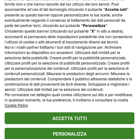
ancora membro del programma, ma ha richiesto di farne
fornito loro o che hanno raccolto dal tuo utilizzo dei loro servizi. Puoi
parte; Trust Project non ha ancora effettuato una verifica di
acconsentire all’uso di tali tecnologie cliccando il pulsante
“Accetta tutti”
conformità agli standard.
presente su questo banner oppure personalizzare le tue scelte, anche
eventualmente negando il consenso al trattamento dei dati personali da
parte dei partner terzi, cliccando sul pulsante
“Personalizza”
.
Su di noi
Chiudendo questo banner (cliccando sul pulsante
“X”
in alto a destra),
acconsenti al permanere delle impostazioni predefinite che non consentono
Team editoriale
l’utilizzo di cookie o altri strumenti di tracciamento diversi dai tecnici.
Noi e i nostri partner trattiamo i tuoi dati di navigazione per: Archiviare
Corporate
informazioni su dispositivo e/o accedervi. Utilizzare dati limitati per la
selezione della pubblicità. Creare profili per la pubblicità personalizzata.
Redazione
Utilizzare profili per la selezione di pubblicità personalizzata. Creare profili
per la personalizzazione dei contenuti. Utilizzare profili per la selezione di
Informativa Privacy
contenuti personalizzati. Misurare le prestazioni degli annunci. Misurare le
prestazioni dei contenuti. Comprendere il pubblico attraverso statistiche o la
Cookie Policy
combinazione di dati provenienti da fonti diverse. Sviluppare e migliorare i
servizi. Utilizzare dati limitati per la selezione dei contenuti.
Blasting SA, IDI CHE-247.845.224, Via Carlo Frasca, 3 - 6900
Per conoscere nel dettaglio quali cookie utilizziamo sul sito e per modificare,
Lugano (Svizzera) Tel:
+39 0690258937
in qualsiasi momento, le tue preferenze, ti invitiamo a consultare la nostra
Cookie Policy
.
© 2026 Blasting News
ACCETTA TUTTI
PERSONALIZZA