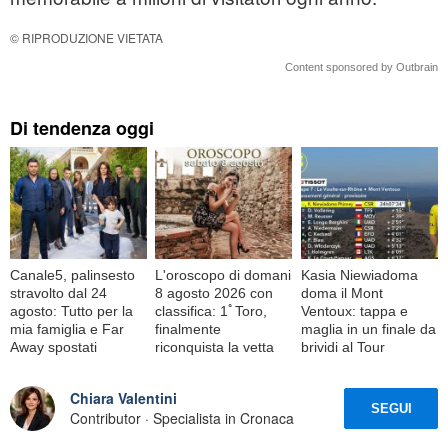
© RIPRODUZIONE VIETATA
Content sponsored by Outbrain
Di tendenza oggi
Canale5, palinsesto
L'oroscopo di domani
Kasia Niewiadoma
stravolto dal 24
8 agosto 2026 con
doma il Mont
agosto: Tutto per la
classifica: 1ﾟToro,
Ventoux: tappa e
mia famiglia e Far
finalmente
maglia in un finale da
Away spostati
riconquista la vetta
brividi al Tour
Chiara Valentini
SEGUI
Contributor · Specialista in Cronaca