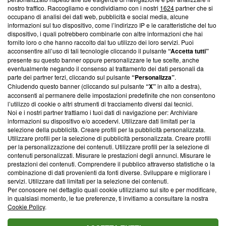
nostro traffico. Raccogliamo e condividiamo con i nostri
1624
partner che si
News, sui nostri processi editoriali e su come ci impegniamo a
occupano di analisi dei dati web, pubblicità e social media, alcune
creare news di qualità. Inoltre, afferma la nostra aderenza a
informazioni sul tuo dispositivo, come l’indirizzo IP e le caratteristiche del tuo
‘Trust Project - News with Integrity’
Blasting News non è
dispositivo, i quali potrebbero combinarle con altre informazioni che hai
ancora membro del programma, ma ha richiesto di farne
fornito loro o che hanno raccolto dal tuo utilizzo dei loro servizi. Puoi
parte; Trust Project non ha ancora effettuato una verifica di
acconsentire all’uso di tali tecnologie cliccando il pulsante
“Accetta tutti”
conformità agli standard.
presente su questo banner oppure personalizzare le tue scelte, anche
eventualmente negando il consenso al trattamento dei dati personali da
parte dei partner terzi, cliccando sul pulsante
“Personalizza”
.
Su di noi
Chiudendo questo banner (cliccando sul pulsante
“X”
in alto a destra),
acconsenti al permanere delle impostazioni predefinite che non consentono
Team editoriale
l’utilizzo di cookie o altri strumenti di tracciamento diversi dai tecnici.
Noi e i nostri partner trattiamo i tuoi dati di navigazione per: Archiviare
Corporate
informazioni su dispositivo e/o accedervi. Utilizzare dati limitati per la
selezione della pubblicità. Creare profili per la pubblicità personalizzata.
Redazione
Utilizzare profili per la selezione di pubblicità personalizzata. Creare profili
per la personalizzazione dei contenuti. Utilizzare profili per la selezione di
Informativa Privacy
contenuti personalizzati. Misurare le prestazioni degli annunci. Misurare le
prestazioni dei contenuti. Comprendere il pubblico attraverso statistiche o la
Cookie Policy
combinazione di dati provenienti da fonti diverse. Sviluppare e migliorare i
servizi. Utilizzare dati limitati per la selezione dei contenuti.
Blasting SA, IDI CHE-247.845.224, Via Carlo Frasca, 3 - 6900
Per conoscere nel dettaglio quali cookie utilizziamo sul sito e per modificare,
Lugano (Svizzera) Tel:
+39 0690258937
in qualsiasi momento, le tue preferenze, ti invitiamo a consultare la nostra
Cookie Policy
.
© 2026 Blasting News