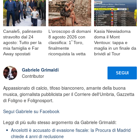
Canale5, palinsesto
L'oroscopo di domani
Kasia Niewiadoma
stravolto dal 24
8 agosto 2026 con
doma il Mont
agosto: Tutto per la
classifica: 1ﾟToro,
Ventoux: tappa e
mia famiglia e Far
finalmente
maglia in un finale da
Away spostati
riconquista la vetta
brividi al Tour
Gabriele Grimaldi
SEGUI
Contributor
Appassionato di calcio, tifoso bianconero, amante della buona
musica, giornalista pubblicista per il Corriere dell'Umbria, Gazzetta
di Foligno e Folignosport.
Segui
Gabriele
su Facebook
Leggi di più sullo stesso argomento da Gabriele Grimaldi:
Ancelotti è accusato di evasione fiscale: la Procura di Madrid
chiede 4 anni di reclusione