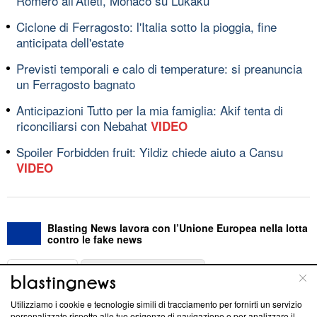
Romero all'Atleti, Monaco su Lukaku
Ciclone di Ferragosto: l'Italia sotto la pioggia, fine
anticipata dell'estate
Previsti temporali e calo di temperature: si preanuncia
un Ferragosto bagnato
Anticipazioni Tutto per la mia famiglia: Akif tenta di
riconciliarsi con Nebahat
VIDEO
Spoiler Forbidden fruit: Yildiz chiede aiuto a Cansu
VIDEO
Blasting News lavora con l’Unione Europea nella lotta
contro le fake news
ABOUT
LINEA EDITORIALE
Utilizziamo i cookie e tecnologie simili di tracciamento per fornirti un servizio
Questa sezione offre informazioni trasparenti su Blasting
personalizzato rispetto alle tue esigenze di navigazione e per analizzare il