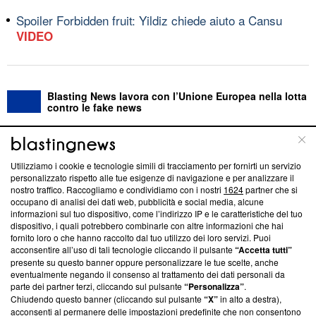
Spoiler Forbidden fruit: Yildiz chiede aiuto a Cansu
VIDEO
Blasting News lavora con l’Unione Europea nella lotta
contro le fake news
ABOUT
LINEA EDITORIALE
Utilizziamo i cookie e tecnologie simili di tracciamento per fornirti un servizio
personalizzato rispetto alle tue esigenze di navigazione e per analizzare il
Questa sezione offre informazioni trasparenti su Blasting
nostro traffico. Raccogliamo e condividiamo con i nostri
1624
partner che si
News, sui nostri processi editoriali e su come ci impegniamo a
occupano di analisi dei dati web, pubblicità e social media, alcune
creare news di qualità. Inoltre, afferma la nostra aderenza a
informazioni sul tuo dispositivo, come l’indirizzo IP e le caratteristiche del tuo
‘Trust Project - News with Integrity’
Blasting News non è
dispositivo, i quali potrebbero combinarle con altre informazioni che hai
fornito loro o che hanno raccolto dal tuo utilizzo dei loro servizi. Puoi
ancora membro del programma, ma ha richiesto di farne
acconsentire all’uso di tali tecnologie cliccando il pulsante
“Accetta tutti”
parte; Trust Project non ha ancora effettuato una verifica di
presente su questo banner oppure personalizzare le tue scelte, anche
conformità agli standard.
eventualmente negando il consenso al trattamento dei dati personali da
parte dei partner terzi, cliccando sul pulsante
“Personalizza”
.
Su di noi
Chiudendo questo banner (cliccando sul pulsante
“X”
in alto a destra),
acconsenti al permanere delle impostazioni predefinite che non consentono