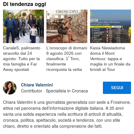
Di tendenza oggi
Canale5, palinsesto
L'oroscopo di domani
Kasia Niewiadoma
stravolto dal 24
8 agosto 2026 con
doma il Mont
agosto: Tutto per la
classifica: 1ﾟToro,
Ventoux: tappa e
mia famiglia e Far
finalmente
maglia in un finale da
Away spostati
riconquista la vetta
brividi al Tour
Chiara Valentini
SEGUI
Contributor · Specialista in Cronaca
Chiara Valentini è una giornalista generalista con sede a Frosinone,
attiva nel panorama dell’informazione digitale italiana. A 35 anni
vanta una solida esperienza nella scrittura di articoli di attualità,
cronaca, politica, spettacolo, società e tendenze, con uno stile
chiaro, diretto e orientato alla comprensione dei fatti.