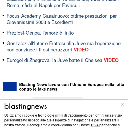
Roma, sfida al Napoli per Favasuli
Focus Academy Casalnuovo: ottime prestazioni per
Giovanissimi 2003 e Esordienti
Preziosi-Genoa, l'amore è finito
Gonzalez all'Inter e Frattesi alla Juve ma l'operazione
non convince i tifosi nerazzurri
VIDEO
Eurogol di Zhegrova, la Juve batte il Chelsea
VIDEO
Blasting News lavora con l’Unione Europea nella lotta
contro le fake news
ABOUT
LINEA EDITORIALE
Utilizziamo i cookie e tecnologie simili di tracciamento per fornirti un servizio
Questa sezione offre informazioni trasparenti su Blasting
personalizzato rispetto alle tue esigenze di navigazione e per analizzare il
nostro traffico. Raccogliamo e condividiamo con i nostri
1624
partner che si
News, sui nostri processi editoriali e su come ci impegniamo a