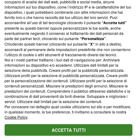
occupano di analisi dei dati web, pubblicità e social media, alcune
creare news di qualità. Inoltre, afferma la nostra aderenza a
informazioni sul tuo dispositivo, come l’indirizzo IP e le caratteristiche del tuo
‘Trust Project - News with Integrity’
Blasting News non è
dispositivo, i quali potrebbero combinarle con altre informazioni che hai
ancora membro del programma, ma ha richiesto di farne
fornito loro o che hanno raccolto dal tuo utilizzo dei loro servizi. Puoi
parte; Trust Project non ha ancora effettuato una verifica di
acconsentire all’uso di tali tecnologie cliccando il pulsante
“Accetta tutti”
conformità agli standard.
presente su questo banner oppure personalizzare le tue scelte, anche
eventualmente negando il consenso al trattamento dei dati personali da
parte dei partner terzi, cliccando sul pulsante
“Personalizza”
.
Su di noi
Chiudendo questo banner (cliccando sul pulsante
“X”
in alto a destra),
acconsenti al permanere delle impostazioni predefinite che non consentono
Team editoriale
l’utilizzo di cookie o altri strumenti di tracciamento diversi dai tecnici.
Noi e i nostri partner trattiamo i tuoi dati di navigazione per: Archiviare
Corporate
informazioni su dispositivo e/o accedervi. Utilizzare dati limitati per la
selezione della pubblicità. Creare profili per la pubblicità personalizzata.
Redazione
Utilizzare profili per la selezione di pubblicità personalizzata. Creare profili
per la personalizzazione dei contenuti. Utilizzare profili per la selezione di
Informativa Privacy
contenuti personalizzati. Misurare le prestazioni degli annunci. Misurare le
prestazioni dei contenuti. Comprendere il pubblico attraverso statistiche o la
Cookie Policy
combinazione di dati provenienti da fonti diverse. Sviluppare e migliorare i
servizi. Utilizzare dati limitati per la selezione dei contenuti.
Blasting SA, IDI CHE-247.845.224, Via Carlo Frasca, 3 - 6900
Per conoscere nel dettaglio quali cookie utilizziamo sul sito e per modificare,
Lugano (Svizzera) Tel:
+39 0690258937
in qualsiasi momento, le tue preferenze, ti invitiamo a consultare la nostra
Cookie Policy
.
© 2026 Blasting News
ACCETTA TUTTI