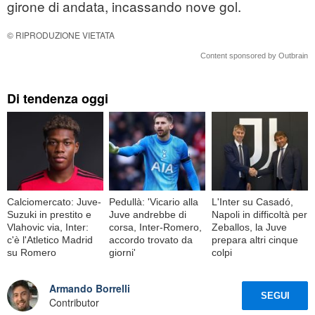
girone di andata, incassando nove gol.
© RIPRODUZIONE VIETATA
Content sponsored by Outbrain
Di tendenza oggi
Calciomercato: Juve-
Pedullà: 'Vicario alla
L'Inter su Casadó,
Suzuki in prestito e
Juve andrebbe di
Napoli in difficoltà per
Vlahovic via, Inter:
corsa, Inter-Romero,
Zeballos, la Juve
c'è l'Atletico Madrid
accordo trovato da
prepara altri cinque
su Romero
giorni'
colpi
Armando Borrelli
SEGUI
Contributor