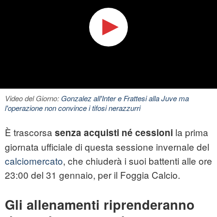
Video del Giorno:
Gonzalez all'Inter e Frattesi alla Juve ma
l'operazione non convince i tifosi nerazzurri
È trascorsa
la prima
senza acquisti né cessioni
giornata ufficiale di questa sessione invernale del
calciomercato
, che chiuderà i suoi battenti alle ore
23:00 del 31 gennaio, per il
Foggia Calcio
.
Gli allenamenti riprenderanno