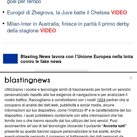
goal per tempo
Eurogol di Zhegrova, la Juve batte il Chelsea
VIDEO
Milan-Inter in Australia, finisce in parità il primo derby
della stagione
VIDEO
Blasting News lavora con l’Unione Europea nella lotta
contro le fake news
ABOUT
LINEA EDITORIALE
Utilizziamo i cookie e tecnologie simili di tracciamento per fornirti un servizio
Questa sezione offre informazioni trasparenti su Blasting
personalizzato rispetto alle tue esigenze di navigazione e per analizzare il
nostro traffico. Raccogliamo e condividiamo con i nostri
1624
partner che si
News, sui nostri processi editoriali e su come ci impegniamo a
occupano di analisi dei dati web, pubblicità e social media, alcune
creare news di qualità. Inoltre, afferma la nostra aderenza a
informazioni sul tuo dispositivo, come l’indirizzo IP e le caratteristiche del tuo
‘Trust Project - News with Integrity’
Blasting News non è
dispositivo, i quali potrebbero combinarle con altre informazioni che hai
ancora membro del programma, ma ha richiesto di farne
fornito loro o che hanno raccolto dal tuo utilizzo dei loro servizi. Puoi
parte; Trust Project non ha ancora effettuato una verifica di
acconsentire all’uso di tali tecnologie cliccando il pulsante
“Accetta tutti”
conformità agli standard.
presente su questo banner oppure personalizzare le tue scelte, anche
eventualmente negando il consenso al trattamento dei dati personali da