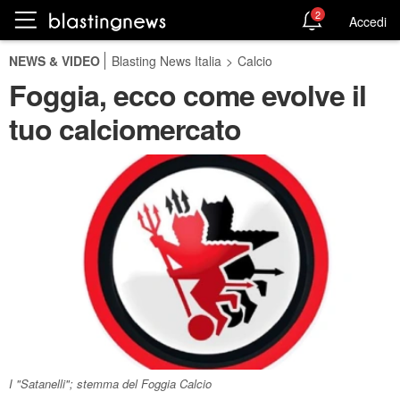
2
Accedi
NEWS & VIDEO
Blasting News Italia
>
Calcio
Foggia, ecco come evolve il
tuo calciomercato
I "Satanelli"; stemma del Foggia Calcio