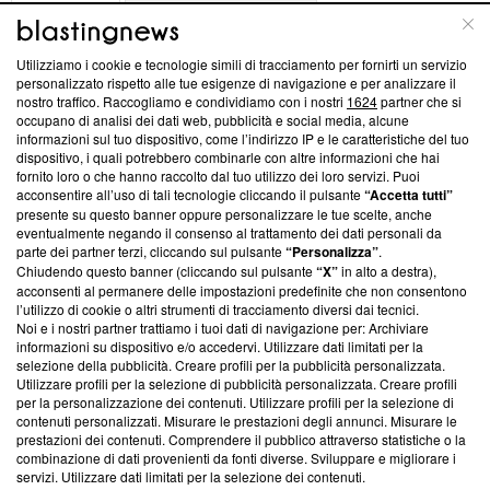
ABOUT
LINEA EDITORIALE
Utilizziamo i cookie e tecnologie simili di tracciamento per fornirti un servizio
Questa sezione offre informazioni trasparenti su Blasting
personalizzato rispetto alle tue esigenze di navigazione e per analizzare il
nostro traffico. Raccogliamo e condividiamo con i nostri
1624
partner che si
News, sui nostri processi editoriali e su come ci impegniamo a
occupano di analisi dei dati web, pubblicità e social media, alcune
creare news di qualità. Inoltre, afferma la nostra aderenza a
informazioni sul tuo dispositivo, come l’indirizzo IP e le caratteristiche del tuo
‘Trust Project - News with Integrity’
Blasting News non è
dispositivo, i quali potrebbero combinarle con altre informazioni che hai
ancora membro del programma, ma ha richiesto di farne
fornito loro o che hanno raccolto dal tuo utilizzo dei loro servizi. Puoi
parte; Trust Project non ha ancora effettuato una verifica di
acconsentire all’uso di tali tecnologie cliccando il pulsante
“Accetta tutti”
conformità agli standard.
presente su questo banner oppure personalizzare le tue scelte, anche
eventualmente negando il consenso al trattamento dei dati personali da
parte dei partner terzi, cliccando sul pulsante
“Personalizza”
.
Su di noi
Chiudendo questo banner (cliccando sul pulsante
“X”
in alto a destra),
acconsenti al permanere delle impostazioni predefinite che non consentono
Team editoriale
l’utilizzo di cookie o altri strumenti di tracciamento diversi dai tecnici.
Noi e i nostri partner trattiamo i tuoi dati di navigazione per: Archiviare
Corporate
informazioni su dispositivo e/o accedervi. Utilizzare dati limitati per la
selezione della pubblicità. Creare profili per la pubblicità personalizzata.
Redazione
Utilizzare profili per la selezione di pubblicità personalizzata. Creare profili
per la personalizzazione dei contenuti. Utilizzare profili per la selezione di
Informativa Privacy
contenuti personalizzati. Misurare le prestazioni degli annunci. Misurare le
prestazioni dei contenuti. Comprendere il pubblico attraverso statistiche o la
Cookie Policy
combinazione di dati provenienti da fonti diverse. Sviluppare e migliorare i
servizi. Utilizzare dati limitati per la selezione dei contenuti.
Blasting SA, IDI CHE-247.845.224, Via Carlo Frasca, 3 - 6900