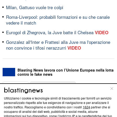
Milan, Gattuso vuole tre colpi
Roma-Liverpool: probabili formazioni e su che canale
vedere il match
Eurogol di Zhegrova, la Juve batte il Chelsea
VIDEO
Gonzalez all'Inter e Frattesi alla Juve ma l'operazione
non convince i tifosi nerazzurri
VIDEO
Blasting News lavora con l’Unione Europea nella lotta
contro le fake news
ABOUT
LINEA EDITORIALE
Utilizziamo i cookie e tecnologie simili di tracciamento per fornirti un servizio
Questa sezione offre informazioni trasparenti su Blasting
personalizzato rispetto alle tue esigenze di navigazione e per analizzare il
nostro traffico. Raccogliamo e condividiamo con i nostri
1624
partner che si
News, sui nostri processi editoriali e su come ci impegniamo a
occupano di analisi dei dati web, pubblicità e social media, alcune
creare news di qualità. Inoltre, afferma la nostra aderenza a
informazioni sul tuo dispositivo, come l’indirizzo IP e le caratteristiche del tuo