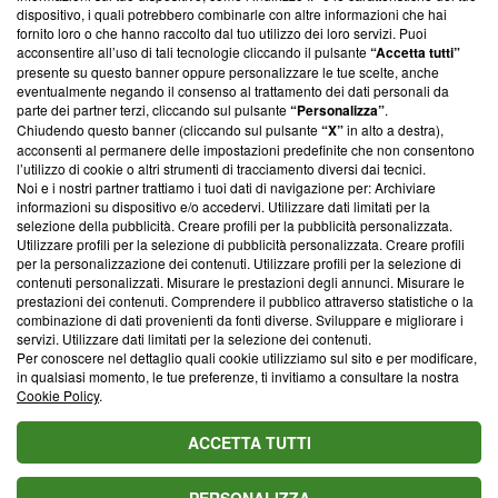
‘Trust Project - News with Integrity’
Blasting News non è
dispositivo, i quali potrebbero combinarle con altre informazioni che hai
ancora membro del programma, ma ha richiesto di farne
fornito loro o che hanno raccolto dal tuo utilizzo dei loro servizi. Puoi
parte; Trust Project non ha ancora effettuato una verifica di
acconsentire all’uso di tali tecnologie cliccando il pulsante
“Accetta tutti”
conformità agli standard.
presente su questo banner oppure personalizzare le tue scelte, anche
eventualmente negando il consenso al trattamento dei dati personali da
parte dei partner terzi, cliccando sul pulsante
“Personalizza”
.
Su di noi
Chiudendo questo banner (cliccando sul pulsante
“X”
in alto a destra),
acconsenti al permanere delle impostazioni predefinite che non consentono
Team editoriale
l’utilizzo di cookie o altri strumenti di tracciamento diversi dai tecnici.
Noi e i nostri partner trattiamo i tuoi dati di navigazione per: Archiviare
Corporate
informazioni su dispositivo e/o accedervi. Utilizzare dati limitati per la
selezione della pubblicità. Creare profili per la pubblicità personalizzata.
Redazione
Utilizzare profili per la selezione di pubblicità personalizzata. Creare profili
per la personalizzazione dei contenuti. Utilizzare profili per la selezione di
Informativa Privacy
contenuti personalizzati. Misurare le prestazioni degli annunci. Misurare le
prestazioni dei contenuti. Comprendere il pubblico attraverso statistiche o la
Cookie Policy
combinazione di dati provenienti da fonti diverse. Sviluppare e migliorare i
servizi. Utilizzare dati limitati per la selezione dei contenuti.
Blasting SA, IDI CHE-247.845.224, Via Carlo Frasca, 3 - 6900
Per conoscere nel dettaglio quali cookie utilizziamo sul sito e per modificare,
Lugano (Svizzera) Tel:
+39 0690258937
in qualsiasi momento, le tue preferenze, ti invitiamo a consultare la nostra
Cookie Policy
.
© 2026 Blasting News
ACCETTA TUTTI
PERSONALIZZA