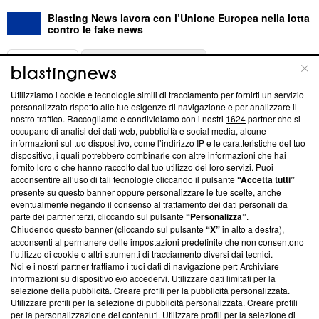
Blasting News lavora con l’Unione Europea nella lotta
contro le fake news
ABOUT
LINEA EDITORIALE
Utilizziamo i cookie e tecnologie simili di tracciamento per fornirti un servizio
Questa sezione offre informazioni trasparenti su Blasting
personalizzato rispetto alle tue esigenze di navigazione e per analizzare il
nostro traffico. Raccogliamo e condividiamo con i nostri
1624
partner che si
News, sui nostri processi editoriali e su come ci impegniamo a
occupano di analisi dei dati web, pubblicità e social media, alcune
creare news di qualità. Inoltre, afferma la nostra aderenza a
informazioni sul tuo dispositivo, come l’indirizzo IP e le caratteristiche del tuo
‘Trust Project - News with Integrity’
Blasting News non è
dispositivo, i quali potrebbero combinarle con altre informazioni che hai
ancora membro del programma, ma ha richiesto di farne
fornito loro o che hanno raccolto dal tuo utilizzo dei loro servizi. Puoi
parte; Trust Project non ha ancora effettuato una verifica di
acconsentire all’uso di tali tecnologie cliccando il pulsante
“Accetta tutti”
conformità agli standard.
presente su questo banner oppure personalizzare le tue scelte, anche
eventualmente negando il consenso al trattamento dei dati personali da
parte dei partner terzi, cliccando sul pulsante
“Personalizza”
.
Su di noi
Chiudendo questo banner (cliccando sul pulsante
“X”
in alto a destra),
acconsenti al permanere delle impostazioni predefinite che non consentono
Team editoriale
l’utilizzo di cookie o altri strumenti di tracciamento diversi dai tecnici.
Noi e i nostri partner trattiamo i tuoi dati di navigazione per: Archiviare
Corporate
informazioni su dispositivo e/o accedervi. Utilizzare dati limitati per la
selezione della pubblicità. Creare profili per la pubblicità personalizzata.
Redazione
Utilizzare profili per la selezione di pubblicità personalizzata. Creare profili
per la personalizzazione dei contenuti. Utilizzare profili per la selezione di