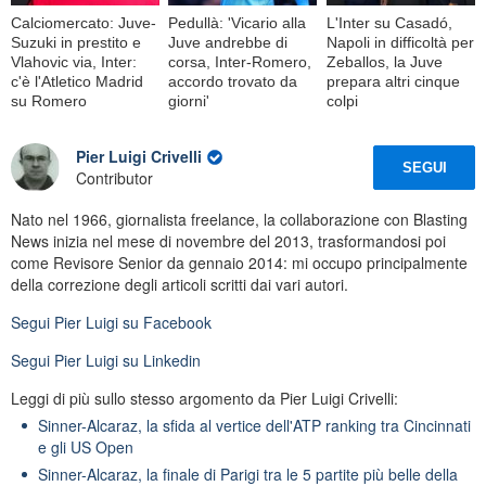
Calciomercato: Juve-
Pedullà: 'Vicario alla
L'Inter su Casadó,
Suzuki in prestito e
Juve andrebbe di
Napoli in difficoltà per
Vlahovic via, Inter:
corsa, Inter-Romero,
Zeballos, la Juve
c'è l'Atletico Madrid
accordo trovato da
prepara altri cinque
su Romero
giorni'
colpi
Pier Luigi Crivelli
SEGUI
Contributor
Nato nel 1966, giornalista freelance, la collaborazione con Blasting
News inizia nel mese di novembre del 2013, trasformandosi poi
come Revisore Senior da gennaio 2014: mi occupo principalmente
della correzione degli articoli scritti dai vari autori.
Segui
Pier Luigi
su Facebook
Segui
Pier Luigi
su Linkedin
Leggi di più sullo stesso argomento da Pier Luigi Crivelli:
Sinner-Alcaraz, la sfida al vertice dell'ATP ranking tra Cincinnati
e gli US Open
Sinner-Alcaraz, la finale di Parigi tra le 5 partite più belle della