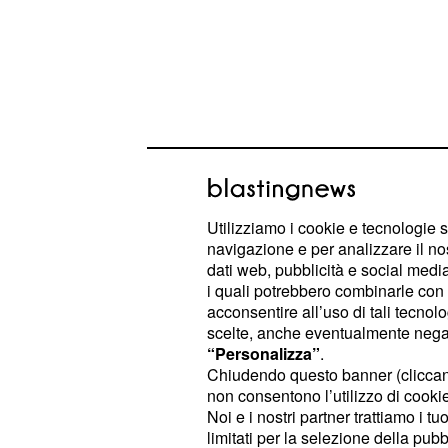
Utilizziamo i cookie e tecnologie s
navigazione e per analizzare il no
dati web, pubblicità e social media,
i quali potrebbero combinarle con a
Sembra anche che l'affare de Ligt p
acconsentire all’uso di tali tecnol
porto.
scelte, anche eventualmente negand
“Personalizza”
.
Chiudendo questo banner (clicca
L'affare de Ligt alle ba
non consentono l’utilizzo di cookie 
Noi e i nostri partner trattiamo i t
Sistemata la mediana, il ds si è con
limitati per la selezione della pubb