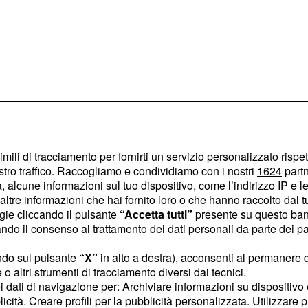
imili di tracciamento per fornirti un servizio personalizzato rispe
stro traffico. Raccogliamo e condividiamo con i nostri
1624
partn
 alcune informazioni sul tuo dispositivo, come l’indirizzo IP e le 
ltre informazioni che hai fornito loro o che hanno raccolto dal tuo
ossa andare presto in
ogie cliccando il pulsante
“Accetta tutti”
presente su questo ban
o il consenso al trattamento dei dati personali da parte dei par
ndo sul pulsante
“X”
in alto a destra), acconsenti al permanere 
ttute finali
o altri strumenti di tracciamento diversi dai tecnici.
uoi dati di navigazione per: Archiviare informazioni su dispositivo 
centrato sul pacchetto
licità. Creare profili per la pubblicità personalizzata. Utilizzare p