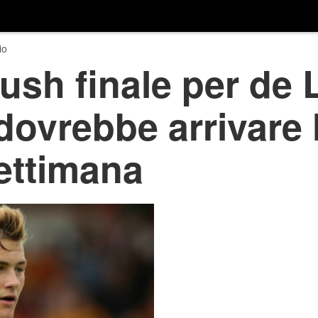
io
ush finale per de L
dovrebbe arrivare 
ettimana