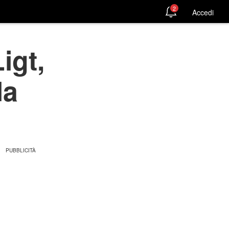
2
Accedi
igt,
la