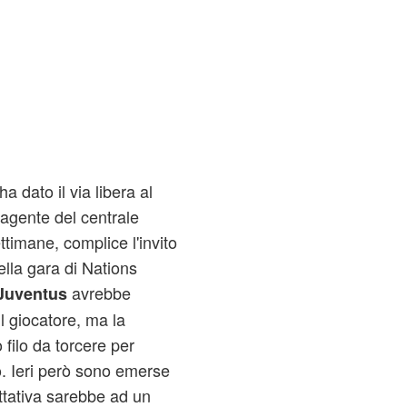
ha dato il via libera al
l'agente del centrale
timane, complice l'invito
lla gara di Nations
avrebbe
uventus
l giocatore, ma la
o filo da torcere per
ro. Ieri però sono emerse
rattativa sarebbe ad un