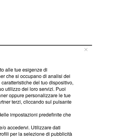
tto alle tue esigenze di
er che si occupano di analisi dei
caratteristiche del tuo dispositivo,
 utilizzo dei loro servizi. Puoi
ner oppure personalizzare le tue
tner terzi, cliccando sul pulsante
delle impostazioni predefinite che
e/o accedervi. Utilizzare dati
rofili per la selezione di pubblicità