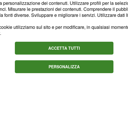
assuolo che si è
la personalizzazione dei contenuti. Utilizzare profili per la selez
ci. Misurare le prestazioni dei contenuti. Comprendere il pubblic
Genoa, destinato a
fonti diverse. Sviluppare e migliorare i servizi. Utilizzare dati l
per continuare il suo
r questa stagione deve
ookie utilizziamo sul sito e per modificare, in qualsiasi momento,
.
 ripetuti acciacchi cui va
genza della Continassa ha
ACCETTA TUTTI
jax
il top player per la
el classe ‘99 non è
e PSG in primis, che in
PERSONALIZZA
parrarselo, invano.