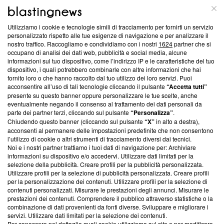
ABOUT
LINEA EDITORIALE
Utilizziamo i cookie e tecnologie simili di tracciamento per fornirti un servizio
Questa sezione offre informazioni trasparenti su Blasting
personalizzato rispetto alle tue esigenze di navigazione e per analizzare il
nostro traffico. Raccogliamo e condividiamo con i nostri
1624
partner che si
News, sui nostri processi editoriali e su come ci impegniamo a
occupano di analisi dei dati web, pubblicità e social media, alcune
creare news di qualità. Inoltre, afferma la nostra aderenza a
informazioni sul tuo dispositivo, come l’indirizzo IP e le caratteristiche del tuo
‘Trust Project - News with Integrity’
Blasting News non è
dispositivo, i quali potrebbero combinarle con altre informazioni che hai
ancora membro del programma, ma ha richiesto di farne
fornito loro o che hanno raccolto dal tuo utilizzo dei loro servizi. Puoi
parte; Trust Project non ha ancora effettuato una verifica di
acconsentire all’uso di tali tecnologie cliccando il pulsante
“Accetta tutti”
conformità agli standard.
presente su questo banner oppure personalizzare le tue scelte, anche
eventualmente negando il consenso al trattamento dei dati personali da
parte dei partner terzi, cliccando sul pulsante
“Personalizza”
.
Su di noi
Chiudendo questo banner (cliccando sul pulsante
“X”
in alto a destra),
acconsenti al permanere delle impostazioni predefinite che non consentono
Team editoriale
l’utilizzo di cookie o altri strumenti di tracciamento diversi dai tecnici.
Noi e i nostri partner trattiamo i tuoi dati di navigazione per: Archiviare
Corporate
informazioni su dispositivo e/o accedervi. Utilizzare dati limitati per la
selezione della pubblicità. Creare profili per la pubblicità personalizzata.
Redazione
Utilizzare profili per la selezione di pubblicità personalizzata. Creare profili
per la personalizzazione dei contenuti. Utilizzare profili per la selezione di
Informativa Privacy
contenuti personalizzati. Misurare le prestazioni degli annunci. Misurare le
prestazioni dei contenuti. Comprendere il pubblico attraverso statistiche o la
Cookie Policy
combinazione di dati provenienti da fonti diverse. Sviluppare e migliorare i
servizi. Utilizzare dati limitati per la selezione dei contenuti.
Blasting SA, IDI CHE-247.845.224, Via Carlo Frasca, 3 - 6900
Per conoscere nel dettaglio quali cookie utilizziamo sul sito e per modificare,