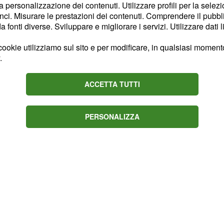
la personalizzazione dei contenuti. Utilizzare profili per la selez
di ritornare
ci. Misurare le prestazioni dei contenuti. Comprendere il pubblic
fonti diverse. Sviluppare e migliorare i servizi. Utilizzare dati l
rebbe cercare
di riportare
ookie utilizziamo sul sito e per modificare, in qualsiasi momento,
.
. Secondo le
Paul Pogba
tro il nazionale francese
ACCETTA TUTTI
in quanto
entus
,
ome una seconda casa.
PERSONALIZZA