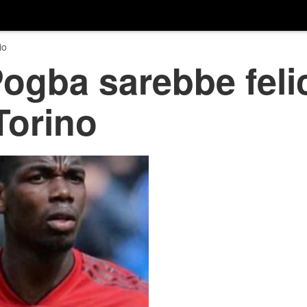
io
ogba sarebbe feli
Torino