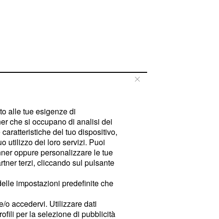
tto alle tue esigenze di
er che si occupano di analisi dei
caratteristiche del tuo dispositivo,
 utilizzo dei loro servizi. Puoi
ner oppure personalizzare le tue
tner terzi, cliccando sul pulsante
delle impostazioni predefinite che
e/o accedervi. Utilizzare dati
rofili per la selezione di pubblicità