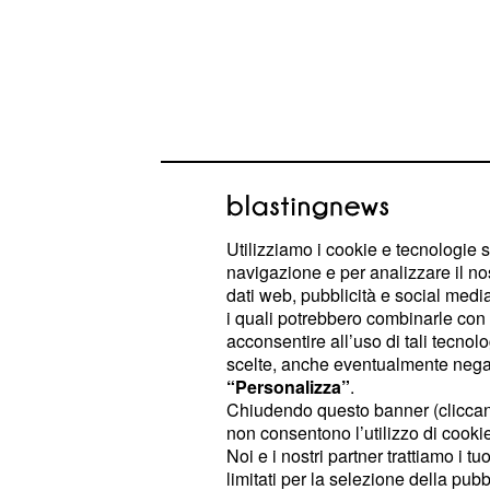
Potrebbero partire ad esempio Adri
Ramsey e Federico Bernardeschi. So
Utilizziamo i cookie e tecnologie s
dei due centrocampisti potrebbero fi
navigazione e per analizzare il no
qualità per lo stesso reparto centroc
dati web, pubblicità e social media,
i quali potrebbero combinarle con a
dirigenza della
Juventus sembrere
acconsentire all’uso di tali tecnol
che potrebbe lasciare il Manchester 
scelte, anche eventualmente negand
nazionale francese infatti ha il cont
“Personalizza”
.
Chiudendo questo banner (clicca
giugno 2022 e attualmente non ci s
non consentono l’utilizzo di cookie 
per un rinnovo di contratto con la so
Noi e i nostri partner trattiamo i t
limitati per la selezione della pubb