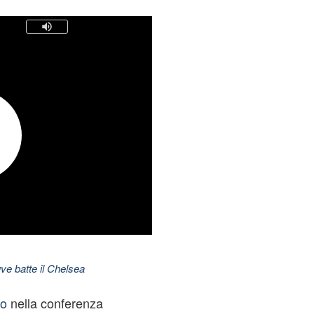
ve batte il Chelsea
lo
nella conferenza