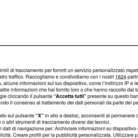
en Rabiot, Aaron
prattutto le cessioni
imili di tracciamento per fornirti un servizio personalizzato rispe
nanziare l'acquisto di
stro traffico. Raccogliamo e condividiamo con i nostri
1624
partn
ampo. Il preferito della
 alcune informazioni sul tuo dispositivo, come l’indirizzo IP e le 
ltre informazioni che hai fornito loro o che hanno raccolto dal tuo
bbe essere
,
Paul Pogba
ogie cliccando il pulsante
“Accetta tutti”
presente su questo ban
United a fine stagione. Il
o il consenso al trattamento dei dati personali da parte dei par
ratto in scadenza a
ndo sul pulsante
“X”
in alto a destra), acconsenti al permanere 
arebbero i presupposti
o altri strumenti di tracciamento diversi dai tecnici.
cietà inglese.
uoi dati di navigazione per: Archiviare informazioni su dispositivo 
licità. Creare profili per la pubblicità personalizzata. Utilizzare p