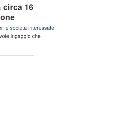
circa 16
ione
r le
società interessate
evole ingaggio che