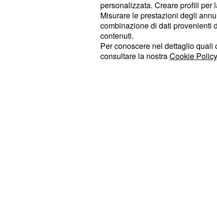
personalizzata. Creare profili per 
Pogba sarebbe felice 
Misurare le prestazioni degli annun
alla Juventus
combinazione di dati provenienti da 
contenuti.
La
Juventus la prossima estate pot
Per conoscere nel dettaglio quali c
consultare la nostra
Cookie Policy
a Torino il centrocampista francese
ultime indiscrezioni di mercato peral
gradirebbe il trasferimento alla
Juv
considera la società bianconera c