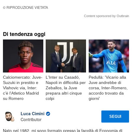
© RIPRODUZIONE VIETATA
Content sponsored by Outbrain
Di tendenza oggi
Calciomercato: Juve-
L'Inter su Casadó,
Pedullà: 'Vicario alla
Suzuki in prestito e
Napoli in difficoltà per
Juve andrebbe di
Vlahovic via, Inter:
Zeballos, la Juve
corsa, Inter-Romero,
c'è l'Atletico Madrid
prepara altri cinque
accordo trovato da
su Romero
colpi
giorni'
Luca Cimini
SEGUI
Contributor
Nato nel 1982, mi sono formato presso la facoltà di Economia di