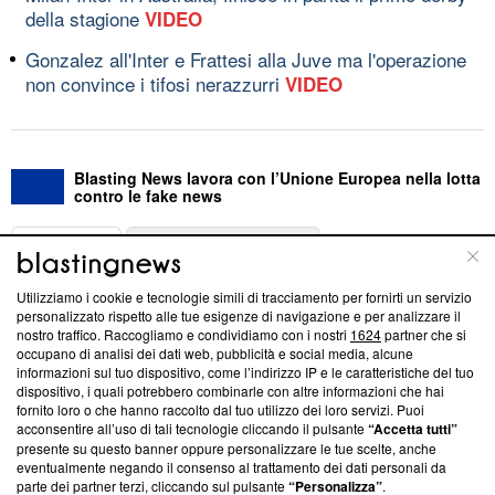
della stagione
VIDEO
Gonzalez all'Inter e Frattesi alla Juve ma l'operazione
non convince i tifosi nerazzurri
VIDEO
Blasting News lavora con l’Unione Europea nella lotta
contro le fake news
ABOUT
LINEA EDITORIALE
Utilizziamo i cookie e tecnologie simili di tracciamento per fornirti un servizio
Questa sezione offre informazioni trasparenti su Blasting
personalizzato rispetto alle tue esigenze di navigazione e per analizzare il
nostro traffico. Raccogliamo e condividiamo con i nostri
1624
partner che si
News, sui nostri processi editoriali e su come ci impegniamo a
occupano di analisi dei dati web, pubblicità e social media, alcune
creare news di qualità. Inoltre, afferma la nostra aderenza a
informazioni sul tuo dispositivo, come l’indirizzo IP e le caratteristiche del tuo
‘Trust Project - News with Integrity’
Blasting News non è
dispositivo, i quali potrebbero combinarle con altre informazioni che hai
ancora membro del programma, ma ha richiesto di farne
fornito loro o che hanno raccolto dal tuo utilizzo dei loro servizi. Puoi
parte; Trust Project non ha ancora effettuato una verifica di
acconsentire all’uso di tali tecnologie cliccando il pulsante
“Accetta tutti”
conformità agli standard.
presente su questo banner oppure personalizzare le tue scelte, anche
eventualmente negando il consenso al trattamento dei dati personali da
parte dei partner terzi, cliccando sul pulsante
“Personalizza”
.
Su di noi