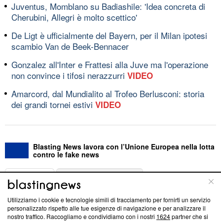
Juventus, Momblano su Badiashile: 'Idea concreta di
Cherubini, Allegri è molto scettico'
De Ligt è ufficialmente del Bayern, per il Milan ipotesi
scambio Van de Beek-Bennacer
Gonzalez all'Inter e Frattesi alla Juve ma l'operazione
non convince i tifosi nerazzurri
VIDEO
Amarcord, dal Mundialito al Trofeo Berlusconi: storia
dei grandi tornei estivi
VIDEO
Blasting News lavora con l’Unione Europea nella lotta
contro le fake news
ABOUT
LINEA EDITORIALE
Utilizziamo i cookie e tecnologie simili di tracciamento per fornirti un servizio
Questa sezione offre informazioni trasparenti su Blasting
personalizzato rispetto alle tue esigenze di navigazione e per analizzare il
nostro traffico. Raccogliamo e condividiamo con i nostri
1624
partner che si
News, sui nostri processi editoriali e su come ci impegniamo a