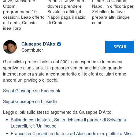
Juve, Massara e
Pedullà: 'Juve, non
L'Inter su Casadó,
Ottolini
dovresti prendere
Napoli in difficoltà per
programmano 10
Suzuki in affitto, il
Zeballos, la Juve
cessioni, Leao offerto
Napoli paga il dazio
prepara altri cinque
al Leeds, Cajuste
di Conte'
colpi
idea Toro
Giuseppe D'Alto
SEGUI
Contributor
Giornalista professionista dal 2001 con esperienza in cronaca
sportiva e giudiziaria. Un percorso ventennale iniziato quando
internet non era stato ancora partorito e i telefoni cellulari erano
ancora un privilegio di pochi.
Segui
Giuseppe
su Facebook
Segui
Giuseppe
su Linkedin
Leggi di più sullo stesso argomento da Giuseppe D'Alto:
Ballando con le stelle, Smith richiama il partner di Selvaggia
Lucarelli, lei: 'Un incubo'
Francesca Cipriani ha detto sì ad Alessandro: ex gieffini e Miss