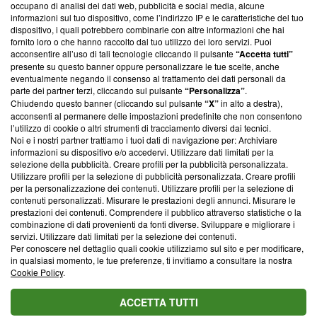
occupano di analisi dei dati web, pubblicità e social media, alcune
creare news di qualità. Inoltre, afferma la nostra aderenza a
informazioni sul tuo dispositivo, come l’indirizzo IP e le caratteristiche del tuo
‘Trust Project - News with Integrity’
Blasting News non è
dispositivo, i quali potrebbero combinarle con altre informazioni che hai
ancora membro del programma, ma ha richiesto di farne
fornito loro o che hanno raccolto dal tuo utilizzo dei loro servizi. Puoi
parte; Trust Project non ha ancora effettuato una verifica di
acconsentire all’uso di tali tecnologie cliccando il pulsante
“Accetta tutti”
conformità agli standard.
presente su questo banner oppure personalizzare le tue scelte, anche
eventualmente negando il consenso al trattamento dei dati personali da
parte dei partner terzi, cliccando sul pulsante
“Personalizza”
.
Su di noi
Chiudendo questo banner (cliccando sul pulsante
“X”
in alto a destra),
acconsenti al permanere delle impostazioni predefinite che non consentono
Team editoriale
l’utilizzo di cookie o altri strumenti di tracciamento diversi dai tecnici.
Noi e i nostri partner trattiamo i tuoi dati di navigazione per: Archiviare
Corporate
informazioni su dispositivo e/o accedervi. Utilizzare dati limitati per la
selezione della pubblicità. Creare profili per la pubblicità personalizzata.
Redazione
Utilizzare profili per la selezione di pubblicità personalizzata. Creare profili
per la personalizzazione dei contenuti. Utilizzare profili per la selezione di
Informativa Privacy
contenuti personalizzati. Misurare le prestazioni degli annunci. Misurare le
prestazioni dei contenuti. Comprendere il pubblico attraverso statistiche o la
Cookie Policy
combinazione di dati provenienti da fonti diverse. Sviluppare e migliorare i
servizi. Utilizzare dati limitati per la selezione dei contenuti.
Blasting SA, IDI CHE-247.845.224, Via Carlo Frasca, 3 - 6900
Per conoscere nel dettaglio quali cookie utilizziamo sul sito e per modificare,
Lugano (Svizzera) Tel:
+39 0690258937
in qualsiasi momento, le tue preferenze, ti invitiamo a consultare la nostra
Cookie Policy
.
© 2026 Blasting News
ACCETTA TUTTI