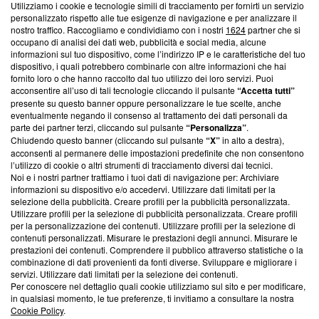
Utilizziamo i cookie e tecnologie simili di tracciamento per fornirti un servizio
Questa sezione offre informazioni trasparenti su Blasting
personalizzato rispetto alle tue esigenze di navigazione e per analizzare il
nostro traffico. Raccogliamo e condividiamo con i nostri
1624
partner che si
News, sui nostri processi editoriali e su come ci impegniamo a
occupano di analisi dei dati web, pubblicità e social media, alcune
creare news di qualità. Inoltre, afferma la nostra aderenza a
informazioni sul tuo dispositivo, come l’indirizzo IP e le caratteristiche del tuo
‘Trust Project - News with Integrity’
Blasting News non è
dispositivo, i quali potrebbero combinarle con altre informazioni che hai
ancora membro del programma, ma ha richiesto di farne
fornito loro o che hanno raccolto dal tuo utilizzo dei loro servizi. Puoi
parte; Trust Project non ha ancora effettuato una verifica di
acconsentire all’uso di tali tecnologie cliccando il pulsante
“Accetta tutti”
conformità agli standard.
presente su questo banner oppure personalizzare le tue scelte, anche
eventualmente negando il consenso al trattamento dei dati personali da
parte dei partner terzi, cliccando sul pulsante
“Personalizza”
.
Su di noi
Chiudendo questo banner (cliccando sul pulsante
“X”
in alto a destra),
acconsenti al permanere delle impostazioni predefinite che non consentono
Team editoriale
l’utilizzo di cookie o altri strumenti di tracciamento diversi dai tecnici.
Noi e i nostri partner trattiamo i tuoi dati di navigazione per: Archiviare
Corporate
informazioni su dispositivo e/o accedervi. Utilizzare dati limitati per la
selezione della pubblicità. Creare profili per la pubblicità personalizzata.
Redazione
Utilizzare profili per la selezione di pubblicità personalizzata. Creare profili
per la personalizzazione dei contenuti. Utilizzare profili per la selezione di
Informativa Privacy
contenuti personalizzati. Misurare le prestazioni degli annunci. Misurare le
prestazioni dei contenuti. Comprendere il pubblico attraverso statistiche o la
Cookie Policy
combinazione di dati provenienti da fonti diverse. Sviluppare e migliorare i
servizi. Utilizzare dati limitati per la selezione dei contenuti.
Blasting SA, IDI CHE-247.845.224, Via Carlo Frasca, 3 - 6900
Per conoscere nel dettaglio quali cookie utilizziamo sul sito e per modificare,
Lugano (Svizzera) Tel:
+39 0690258937
in qualsiasi momento, le tue preferenze, ti invitiamo a consultare la nostra
Cookie Policy
.