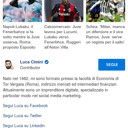
Napoli-Lukaku, il
Calciomercato: Juve
Schira: 'Milan, manca
Fenerbahce si fa
lavora per Lucumì,
un difensore e il vice
sotto mentre la Juve
Lukaku verso
Ramos, Juve: serve
osserva, Roma:
Fenerbhce, Ruggeri
un regista per il salto'
proposto Esposito
all'Aston Villa
Luca Cimini
SEGUI
Contributor
Nato nel 1982, mi sono formato presso la facoltà di Economia di
Tor Vergata (Roma), indirizzo mercati ed intermediari finanziari.
Attualmente sono un imprenditore digitale, specializzato in
particolar modo nel social media marketing.
Segui
Luca
su Facebook
Segui
Luca
su Twitter
Segui
Luca
su Linkedin