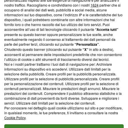
Questa sezione offre informazioni trasparenti su Blasting
personalizzato rispetto alle tue esigenze di navigazione e per analizzare il
nostro traffico. Raccogliamo e condividiamo con i nostri
1624
partner che si
News, sui nostri processi editoriali e su come ci impegniamo a
occupano di analisi dei dati web, pubblicità e social media, alcune
creare news di qualità. Inoltre, afferma la nostra aderenza a
informazioni sul tuo dispositivo, come l’indirizzo IP e le caratteristiche del tuo
‘Trust Project - News with Integrity’
Blasting News non è
dispositivo, i quali potrebbero combinarle con altre informazioni che hai
ancora membro del programma, ma ha richiesto di farne
fornito loro o che hanno raccolto dal tuo utilizzo dei loro servizi. Puoi
parte; Trust Project non ha ancora effettuato una verifica di
acconsentire all’uso di tali tecnologie cliccando il pulsante
“Accetta tutti”
conformità agli standard.
presente su questo banner oppure personalizzare le tue scelte, anche
eventualmente negando il consenso al trattamento dei dati personali da
parte dei partner terzi, cliccando sul pulsante
“Personalizza”
.
Su di noi
Chiudendo questo banner (cliccando sul pulsante
“X”
in alto a destra),
acconsenti al permanere delle impostazioni predefinite che non consentono
Team editoriale
l’utilizzo di cookie o altri strumenti di tracciamento diversi dai tecnici.
Noi e i nostri partner trattiamo i tuoi dati di navigazione per: Archiviare
Corporate
informazioni su dispositivo e/o accedervi. Utilizzare dati limitati per la
selezione della pubblicità. Creare profili per la pubblicità personalizzata.
Redazione
Utilizzare profili per la selezione di pubblicità personalizzata. Creare profili
per la personalizzazione dei contenuti. Utilizzare profili per la selezione di
Informativa Privacy
contenuti personalizzati. Misurare le prestazioni degli annunci. Misurare le
prestazioni dei contenuti. Comprendere il pubblico attraverso statistiche o la
Cookie Policy
combinazione di dati provenienti da fonti diverse. Sviluppare e migliorare i
servizi. Utilizzare dati limitati per la selezione dei contenuti.
Blasting SA, IDI CHE-247.845.224, Via Carlo Frasca, 3 - 6900
Per conoscere nel dettaglio quali cookie utilizziamo sul sito e per modificare,
Lugano (Svizzera) Tel:
+39 0690258937
in qualsiasi momento, le tue preferenze, ti invitiamo a consultare la nostra
Cookie Policy
.
© 2026 Blasting News