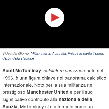
Video del Giorno:
Milan-Inter in Australia, finisce in parità il primo
derby della stagione
,
nato nel
Scott McTominay
calciatore scozzese
1996, è una figura chiave nel panorama calcistico
internazionale. Noto per la sua militanza nel
prestigioso
e per il suo
Manchester United
significativo contributo alla
nazionale della
, McTominay si è affermato come un
Scozia