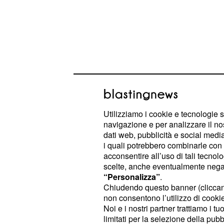
Utilizziamo i cookie e tecnologie s
navigazione e per analizzare il no
dati web, pubblicità e social media,
La duttilità di Cambiaso nel giocare
i quali potrebbero combinarle con a
linea a quattro che come esterno a t
acconsentire all’uso di tali tecnol
ha permesso al tecnico di Certaldo d
scelte, anche eventualmente negand
“Personalizza”
.
soluzioni tattiche e di migliore il gi
Chiudendo questo banner (clicca
squadra.
non consentono l’utilizzo di cookie 
Noi e i nostri partner trattiamo i t
Le prestazioni dell'esterno italiano
limitati per la selezione della pubb