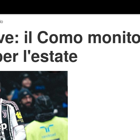
io
ve: il Como monit
r l'estate