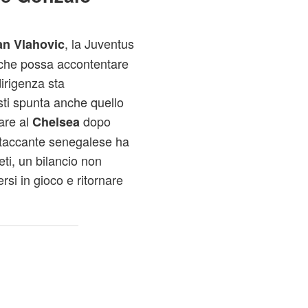
, la Juventus
n Vlahovic
e che possa accontentare
dirigenza sta
esti spunta anche quello
nare al
dopo
Chelsea
ttaccante senegalese ha
eti, un bilancio non
rsi in gioco e ritornare