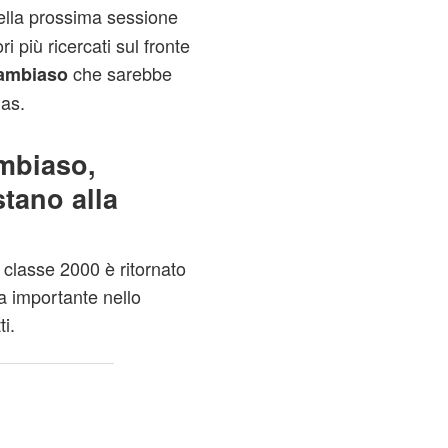
lla prossima sessione
ori più ricercati sul fronte
che sarebbe
ambiaso
as.
mbiaso,
stano alla
 classe 2000 è ritornato
na importante nello
i.