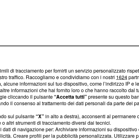
imili di tracciamento per fornirti un servizio personalizzato rispe
stro traffico. Raccogliamo e condividiamo con i nostri
1624
partn
 alcune informazioni sul tuo dispositivo, come l’indirizzo IP e le 
 sia come terzino in una
ltre informazioni che hai fornito loro o che hanno raccolto dal tuo
utta fascia in un 3-4-2-1,
ogie cliccando il pulsante
“Accetta tutti”
presente su questo ban
i offrire diverse
o il consenso al trattamento dei dati personali da parte dei par
oco proposto dalla
ndo sul pulsante
“X”
in alto a destra), acconsenti al permanere 
o altri strumenti di tracciamento diversi dai tecnici.
uoi dati di navigazione per: Archiviare informazioni su dispositivo 
 non sono passate
licità. Creare profili per la pubblicità personalizzata. Utilizzare p