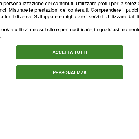
la personalizzazione dei contenuti. Utilizzare profili per la selez
ee ma soprattutto
ci. Misurare le prestazioni dei contenuti. Comprendere il pubblic
situazione.
Oltre al
fonti diverse. Sviluppare e migliorare i servizi. Utilizzare dati l
un interesse da parte del
ookie utilizziamo sul sito e per modificare, in qualsiasi momento,
trato l'Europa, vuole
.
tici del calcio italiano.
 mettere sul piatto una
ACCETTA TUTTI
per
ioni di euro
dere il 26enne esterno
PERSONALIZZA
ercato.