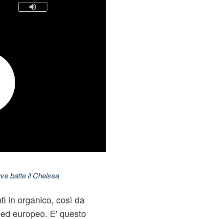
ve batte il Chelsea
nti in organico, così da
no ed europeo. E' questo