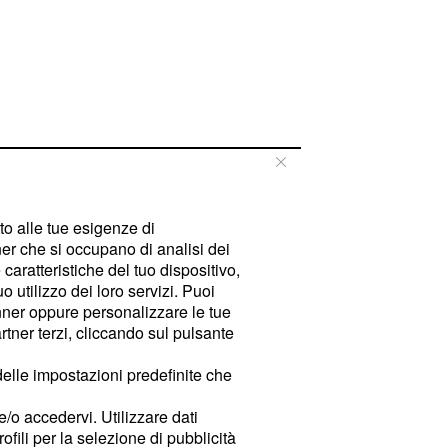
tto alle tue esigenze di
er che si occupano di analisi dei
caratteristiche del tuo dispositivo,
 utilizzo dei loro servizi. Puoi
ner oppure personalizzare le tue
tner terzi, cliccando sul pulsante
delle impostazioni predefinite che
e/o accedervi. Utilizzare dati
rofili per la selezione di pubblicità