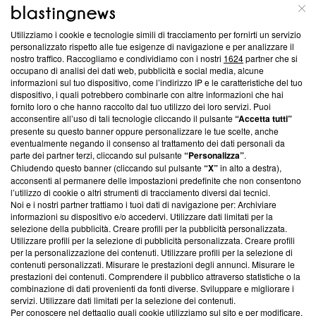
ABOUT
LINEA EDITORIALE
Utilizziamo i cookie e tecnologie simili di tracciamento per fornirti un servizio
Questa sezione offre informazioni trasparenti su Blasting
personalizzato rispetto alle tue esigenze di navigazione e per analizzare il
nostro traffico. Raccogliamo e condividiamo con i nostri
1624
partner che si
News, sui nostri processi editoriali e su come ci impegniamo a
occupano di analisi dei dati web, pubblicità e social media, alcune
creare news di qualità. Inoltre, afferma la nostra aderenza a
informazioni sul tuo dispositivo, come l’indirizzo IP e le caratteristiche del tuo
‘Trust Project - News with Integrity’
Blasting News non è
dispositivo, i quali potrebbero combinarle con altre informazioni che hai
ancora membro del programma, ma ha richiesto di farne
fornito loro o che hanno raccolto dal tuo utilizzo dei loro servizi. Puoi
parte; Trust Project non ha ancora effettuato una verifica di
acconsentire all’uso di tali tecnologie cliccando il pulsante
“Accetta tutti”
conformità agli standard.
presente su questo banner oppure personalizzare le tue scelte, anche
eventualmente negando il consenso al trattamento dei dati personali da
parte dei partner terzi, cliccando sul pulsante
“Personalizza”
.
Su di noi
Chiudendo questo banner (cliccando sul pulsante
“X”
in alto a destra),
acconsenti al permanere delle impostazioni predefinite che non consentono
Team editoriale
l’utilizzo di cookie o altri strumenti di tracciamento diversi dai tecnici.
Noi e i nostri partner trattiamo i tuoi dati di navigazione per: Archiviare
Corporate
informazioni su dispositivo e/o accedervi. Utilizzare dati limitati per la
selezione della pubblicità. Creare profili per la pubblicità personalizzata.
Redazione
Utilizzare profili per la selezione di pubblicità personalizzata. Creare profili
per la personalizzazione dei contenuti. Utilizzare profili per la selezione di
Informativa Privacy
contenuti personalizzati. Misurare le prestazioni degli annunci. Misurare le
prestazioni dei contenuti. Comprendere il pubblico attraverso statistiche o la
Cookie Policy
combinazione di dati provenienti da fonti diverse. Sviluppare e migliorare i
servizi. Utilizzare dati limitati per la selezione dei contenuti.
Blasting SA, IDI CHE-247.845.224, Via Carlo Frasca, 3 - 6900
Per conoscere nel dettaglio quali cookie utilizziamo sul sito e per modificare,