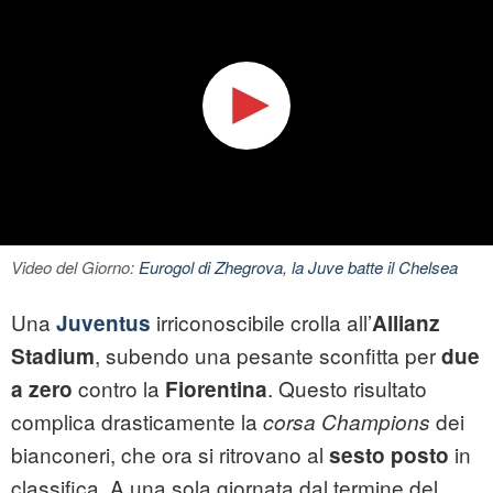
Video del Giorno:
Eurogol di Zhegrova, la Juve batte il Chelsea
Una
irriconoscibile crolla all’
Juventus
Allianz
, subendo una pesante sconfitta per
Stadium
due
contro la
. Questo risultato
a zero
Fiorentina
complica drasticamente la
dei
corsa Champions
bianconeri, che ora si ritrovano al
in
sesto posto
classifica. A una sola giornata dal termine del