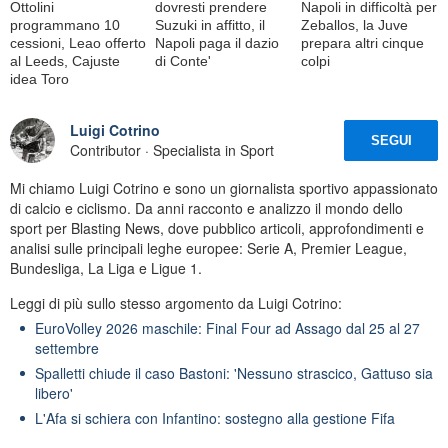
Ottolini
dovresti prendere
Napoli in difficoltà per
programmano 10
Suzuki in affitto, il
Zeballos, la Juve
cessioni, Leao offerto
Napoli paga il dazio
prepara altri cinque
al Leeds, Cajuste
di Conte'
colpi
idea Toro
Luigi Cotrino
SEGUI
Contributor · Specialista in Sport
Mi chiamo Luigi Cotrino e sono un giornalista sportivo appassionato
di calcio e ciclismo. Da anni racconto e analizzo il mondo dello
sport per Blasting News, dove pubblico articoli, approfondimenti e
analisi sulle principali leghe europee: Serie A, Premier League,
Bundesliga, La Liga e Ligue 1.
Leggi di più sullo stesso argomento da Luigi Cotrino:
EuroVolley 2026 maschile: Final Four ad Assago dal 25 al 27
settembre
Spalletti chiude il caso Bastoni: 'Nessuno strascico, Gattuso sia
libero'
L'Afa si schiera con Infantino: sostegno alla gestione Fifa