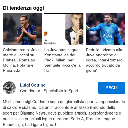
Di tendenza oggi
Calciomercato: Juve
La Juventus segue
Pedullà: 'Vicario alla
mette gli occhi su
Konstantelias del
Juve andrebbe di
Frattesi, Roma su
Paok, Milan, per
corsa, Inter-Romero,
Molina, Fofana e
Samuele Ricci c'é la
accordo trovato da
Fresneda
fila
giorni'
Luigi Cotrino
SEGUI
Contributor · Specialista in Sport
Mi chiamo Luigi Cotrino e sono un giornalista sportivo appassionato
di calcio e ciclismo. Da anni racconto e analizzo il mondo dello
sport per Blasting News, dove pubblico articoli, approfondimenti e
analisi sulle principali leghe europee: Serie A, Premier League,
Bundesliga, La Liga e Ligue 1.