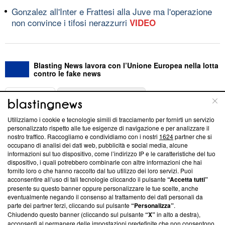
Gonzalez all'Inter e Frattesi alla Juve ma l'operazione
non convince i tifosi nerazzurri
VIDEO
Blasting News lavora con l’Unione Europea nella lotta
contro le fake news
ABOUT
LINEA EDITORIALE
Utilizziamo i cookie e tecnologie simili di tracciamento per fornirti un servizio
Questa sezione offre informazioni trasparenti su Blasting
personalizzato rispetto alle tue esigenze di navigazione e per analizzare il
nostro traffico. Raccogliamo e condividiamo con i nostri
1624
partner che si
News, sui nostri processi editoriali e su come ci impegniamo a
occupano di analisi dei dati web, pubblicità e social media, alcune
creare news di qualità. Inoltre, afferma la nostra aderenza a
informazioni sul tuo dispositivo, come l’indirizzo IP e le caratteristiche del tuo
‘Trust Project - News with Integrity’
Blasting News non è
dispositivo, i quali potrebbero combinarle con altre informazioni che hai
ancora membro del programma, ma ha richiesto di farne
fornito loro o che hanno raccolto dal tuo utilizzo dei loro servizi. Puoi
parte; Trust Project non ha ancora effettuato una verifica di
acconsentire all’uso di tali tecnologie cliccando il pulsante
“Accetta tutti”
conformità agli standard.
presente su questo banner oppure personalizzare le tue scelte, anche
eventualmente negando il consenso al trattamento dei dati personali da
parte dei partner terzi, cliccando sul pulsante
“Personalizza”
.
Su di noi
Chiudendo questo banner (cliccando sul pulsante
“X”
in alto a destra),
acconsenti al permanere delle impostazioni predefinite che non consentono