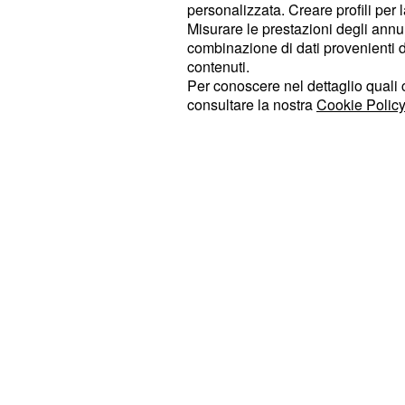
personalizzata. Creare profili per 
modo determinante alla crescita e a
Misurare le prestazioni degli annun
Sassuolo Calcio, diventato nel tem
combinazione di dati provenienti da 
riconosciuto per sostenibilità, inno
contenuti.
Per conoscere nel dettaglio quali c
dei talenti e capacità di creare valor
consultare la nostra
Cookie Policy
campo. In qualità di consigliere di 
contribuito ai principali tavoli di con
all'evoluzione e alla crescita del cal
italiano".