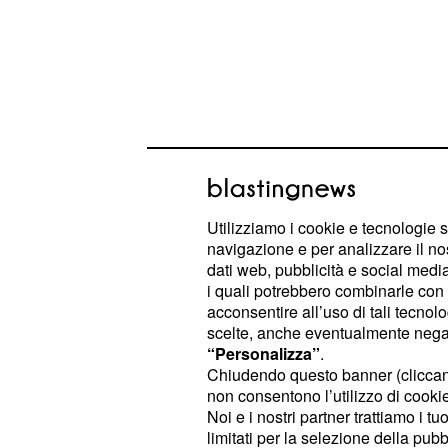
Utilizziamo i cookie e tecnologie s
navigazione e per analizzare il no
Uomo di calcio per vocazione e pas
dati web, pubblicità e social media,
i quali potrebbero combinarle con a
dedicato la sua vita professionale a
acconsentire all’uso di tali tecnol
maturando esperienze e acquisendo
scelte, anche eventualmente negand
più rilevanti, che gli hanno consenti
“Personalizza”
.
Chiudendo questo banner (clicca
conoscenza completa delle dinamic
non consentono l’utilizzo di cookie 
calcio moderno e delle prospettive d
Noi e i nostri partner trattiamo i t
particolare, nel corso della sua carri
limitati per la selezione della pubb