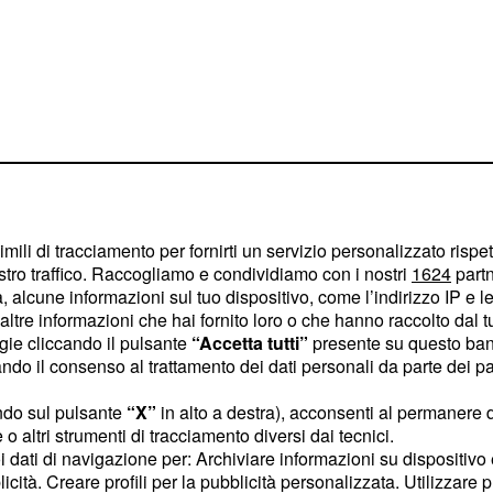
imili di tracciamento per fornirti un servizio personalizzato rispe
stro traffico. Raccogliamo e condividiamo con i nostri
1624
partn
sione, Giovanni ha
 alcune informazioni sul tuo dispositivo, come l’indirizzo IP e le 
ltre informazioni che hai fornito loro o che hanno raccolto dal tuo
 questo settore,
ogie cliccando il pulsante
“Accetta tutti”
presente su questo ban
 responsabilità sempre
o il consenso al trattamento dei dati personali da parte dei par
to di sviluppare una
ndo sul pulsante
“X”
in alto a destra), acconsenti al permanere 
he che governano il
o altri strumenti di tracciamento diversi dai tecnici.
i evoluzione. In
uoi dati di navigazione per: Archiviare informazioni su dispositivo 
era, ha contribuito in
licità. Creare profili per la pubblicità personalizzata. Utilizzare p