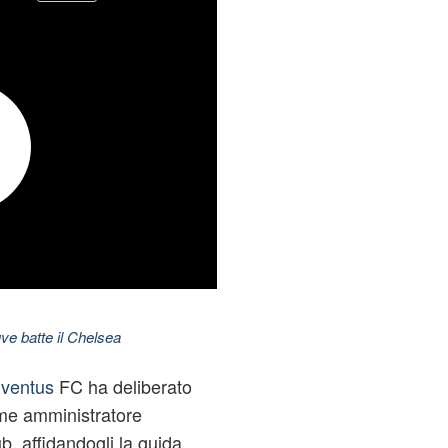
ve batte il Chelsea
ventus
FC ha deliberato
me amministratore
b, affidandogli la guida