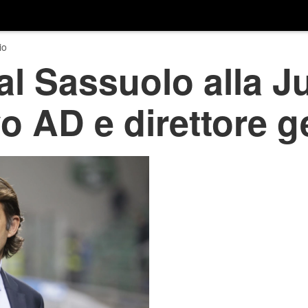
io
al Sassuolo alla J
vo AD e direttore g