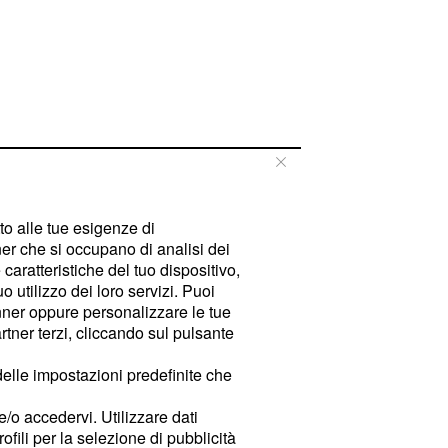
tto alle tue esigenze di
er che si occupano di analisi dei
caratteristiche del tuo dispositivo,
 utilizzo dei loro servizi. Puoi
ner oppure personalizzare le tue
tner terzi, cliccando sul pulsante
delle impostazioni predefinite che
e/o accedervi. Utilizzare dati
rofili per la selezione di pubblicità