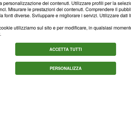
la personalizzazione dei contenuti. Utilizzare profili per la selez
ll'affermazione del
ci. Misurare le prestazioni dei contenuti. Comprendere il pubblic
po un esempio
fonti diverse. Sviluppare e migliorare i servizi. Utilizzare dati l
vazione, valorizzazione
ookie utilizziamo sul sito e per modificare, in qualsiasi momento,
e, dentro e fuori dal
.
Lega
Serie A
ha inoltre
fronto dedicati
ACCETTA TUTTI
cio professionistico
PERSONALIZZA