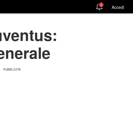
2
Accedi
uventus:
enerale