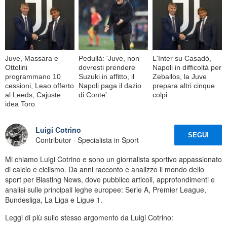
Juve, Massara e
Pedullà: 'Juve, non
L'Inter su Casadó,
Ottolini
dovresti prendere
Napoli in difficoltà per
programmano 10
Suzuki in affitto, il
Zeballos, la Juve
cessioni, Leao offerto
Napoli paga il dazio
prepara altri cinque
al Leeds, Cajuste
di Conte'
colpi
idea Toro
Luigi Cotrino
SEGUI
Contributor · Specialista in Sport
Mi chiamo Luigi Cotrino e sono un giornalista sportivo appassionato
di calcio e ciclismo. Da anni racconto e analizzo il mondo dello
sport per Blasting News, dove pubblico articoli, approfondimenti e
analisi sulle principali leghe europee: Serie A, Premier League,
Bundesliga, La Liga e Ligue 1.
Leggi di più sullo stesso argomento da Luigi Cotrino: