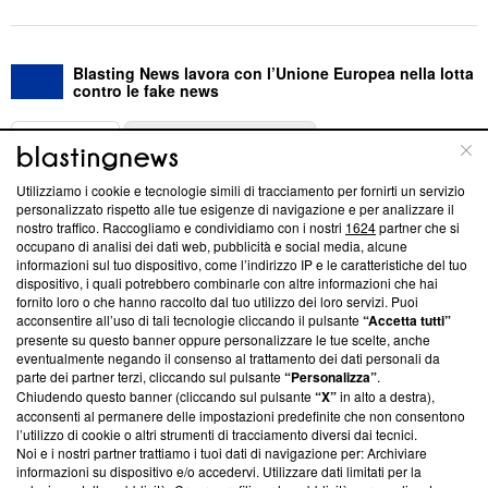
Blasting News lavora con l’Unione Europea nella lotta
contro le fake news
ABOUT
LINEA EDITORIALE
Utilizziamo i cookie e tecnologie simili di tracciamento per fornirti un servizio
Questa sezione offre informazioni trasparenti su Blasting
personalizzato rispetto alle tue esigenze di navigazione e per analizzare il
nostro traffico. Raccogliamo e condividiamo con i nostri
1624
partner che si
News, sui nostri processi editoriali e su come ci impegniamo a
occupano di analisi dei dati web, pubblicità e social media, alcune
creare news di qualità. Inoltre, afferma la nostra aderenza a
informazioni sul tuo dispositivo, come l’indirizzo IP e le caratteristiche del tuo
‘Trust Project - News with Integrity’
Blasting News non è
dispositivo, i quali potrebbero combinarle con altre informazioni che hai
ancora membro del programma, ma ha richiesto di farne
fornito loro o che hanno raccolto dal tuo utilizzo dei loro servizi. Puoi
parte; Trust Project non ha ancora effettuato una verifica di
acconsentire all’uso di tali tecnologie cliccando il pulsante
“Accetta tutti”
conformità agli standard.
presente su questo banner oppure personalizzare le tue scelte, anche
eventualmente negando il consenso al trattamento dei dati personali da
parte dei partner terzi, cliccando sul pulsante
“Personalizza”
.
Su di noi
Chiudendo questo banner (cliccando sul pulsante
“X”
in alto a destra),
acconsenti al permanere delle impostazioni predefinite che non consentono
Team editoriale
l’utilizzo di cookie o altri strumenti di tracciamento diversi dai tecnici.
Noi e i nostri partner trattiamo i tuoi dati di navigazione per: Archiviare
Corporate
informazioni su dispositivo e/o accedervi. Utilizzare dati limitati per la