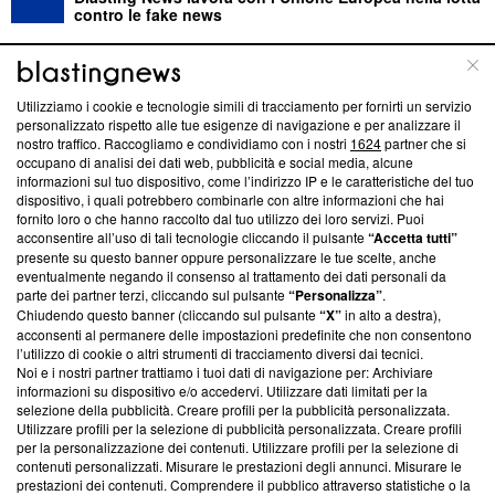
contro le fake news
ABOUT
LINEA EDITORIALE
Utilizziamo i cookie e tecnologie simili di tracciamento per fornirti un servizio
personalizzato rispetto alle tue esigenze di navigazione e per analizzare il
Questa sezione offre informazioni trasparenti su Blasting
nostro traffico. Raccogliamo e condividiamo con i nostri
1624
partner che si
News, sui nostri processi editoriali e su come ci impegniamo a
occupano di analisi dei dati web, pubblicità e social media, alcune
creare news di qualità. Inoltre, afferma la nostra aderenza a
informazioni sul tuo dispositivo, come l’indirizzo IP e le caratteristiche del tuo
‘Trust Project - News with Integrity’
Blasting News non è
dispositivo, i quali potrebbero combinarle con altre informazioni che hai
fornito loro o che hanno raccolto dal tuo utilizzo dei loro servizi. Puoi
ancora membro del programma, ma ha richiesto di farne
acconsentire all’uso di tali tecnologie cliccando il pulsante
“Accetta tutti”
parte; Trust Project non ha ancora effettuato una verifica di
presente su questo banner oppure personalizzare le tue scelte, anche
conformità agli standard.
eventualmente negando il consenso al trattamento dei dati personali da
parte dei partner terzi, cliccando sul pulsante
“Personalizza”
.
Su di noi
Chiudendo questo banner (cliccando sul pulsante
“X”
in alto a destra),
acconsenti al permanere delle impostazioni predefinite che non consentono
Team editoriale
l’utilizzo di cookie o altri strumenti di tracciamento diversi dai tecnici.
Noi e i nostri partner trattiamo i tuoi dati di navigazione per: Archiviare
Corporate
informazioni su dispositivo e/o accedervi. Utilizzare dati limitati per la
selezione della pubblicità. Creare profili per la pubblicità personalizzata.
Redazione
Utilizzare profili per la selezione di pubblicità personalizzata. Creare profili
per la personalizzazione dei contenuti. Utilizzare profili per la selezione di
Informativa Privacy
contenuti personalizzati. Misurare le prestazioni degli annunci. Misurare le
prestazioni dei contenuti. Comprendere il pubblico attraverso statistiche o la