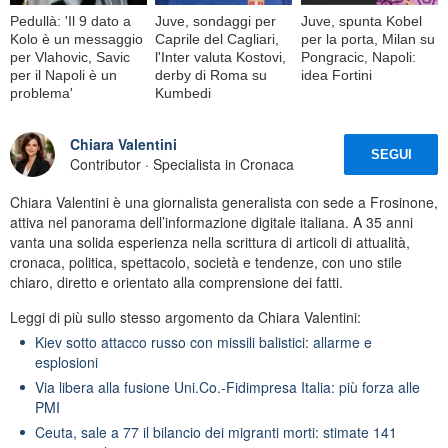
Pedullà: 'Il 9 dato a
Juve, sondaggi per
Juve, spunta Kobel
Kolo è un messaggio
Caprile del Cagliari,
per la porta, Milan su
per Vlahovic, Savic
l'Inter valuta Kostovi,
Pongracic, Napoli:
per il Napoli è un
derby di Roma su
idea Fortini
problema'
Kumbedi
Chiara Valentini
SEGUI
Contributor · Specialista in Cronaca
Chiara Valentini è una giornalista generalista con sede a Frosinone,
attiva nel panorama dell’informazione digitale italiana. A 35 anni
vanta una solida esperienza nella scrittura di articoli di attualità,
cronaca, politica, spettacolo, società e tendenze, con uno stile
chiaro, diretto e orientato alla comprensione dei fatti.
Leggi di più sullo stesso argomento da Chiara Valentini:
Kiev sotto attacco russo con missili balistici: allarme e
esplosioni
Via libera alla fusione Uni.Co.-Fidimpresa Italia: più forza alle
PMI
Ceuta, sale a 77 il bilancio dei migranti morti: stimate 141