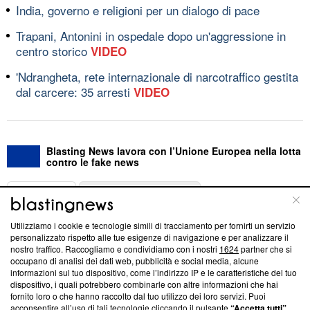
India, governo e religioni per un dialogo di pace
Trapani, Antonini in ospedale dopo un'aggressione in
centro storico
VIDEO
'Ndrangheta, rete internazionale di narcotraffico gestita
dal carcere: 35 arresti
VIDEO
Blasting News lavora con l’Unione Europea nella lotta
contro le fake news
ABOUT
LINEA EDITORIALE
Utilizziamo i cookie e tecnologie simili di tracciamento per fornirti un servizio
Questa sezione offre informazioni trasparenti su Blasting
personalizzato rispetto alle tue esigenze di navigazione e per analizzare il
nostro traffico. Raccogliamo e condividiamo con i nostri
1624
partner che si
News, sui nostri processi editoriali e su come ci impegniamo a
occupano di analisi dei dati web, pubblicità e social media, alcune
creare news di qualità. Inoltre, afferma la nostra aderenza a
informazioni sul tuo dispositivo, come l’indirizzo IP e le caratteristiche del tuo
‘Trust Project - News with Integrity’
Blasting News non è
dispositivo, i quali potrebbero combinarle con altre informazioni che hai
ancora membro del programma, ma ha richiesto di farne
fornito loro o che hanno raccolto dal tuo utilizzo dei loro servizi. Puoi
parte; Trust Project non ha ancora effettuato una verifica di
acconsentire all’uso di tali tecnologie cliccando il pulsante
“Accetta tutti”