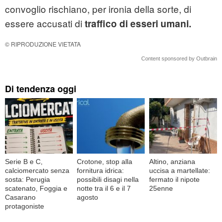
convoglio rischiano, per ironia della sorte, di
essere accusati di
traffico di esseri umani.
© RIPRODUZIONE VIETATA
Content sponsored by Outbrain
Di tendenza oggi
Serie B e C,
Crotone, stop alla
Altino, anziana
calciomercato senza
fornitura idrica:
uccisa a martellate:
sosta: Perugia
possibili disagi nella
fermato il nipote
scatenato, Foggia e
notte tra il 6 e il 7
25enne
Casarano
agosto
protagoniste