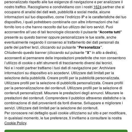
Questa sezione offre informazioni trasparenti su Blasting
personalizzato rispetto alle tue esigenze di navigazione e per analizzare il
nostro traffico. Raccogliamo e condividiamo con i nostri
1624
partner che si
News, sui nostri processi editoriali e su come ci impegniamo a
occupano di analisi dei dati web, pubblicità e social media, alcune
creare news di qualità. Inoltre, afferma la nostra aderenza a
informazioni sul tuo dispositivo, come l’indirizzo IP e le caratteristiche del tuo
‘Trust Project - News with Integrity’
Blasting News non è
dispositivo, i quali potrebbero combinarle con altre informazioni che hai
ancora membro del programma, ma ha richiesto di farne
fornito loro o che hanno raccolto dal tuo utilizzo dei loro servizi. Puoi
parte; Trust Project non ha ancora effettuato una verifica di
acconsentire all’uso di tali tecnologie cliccando il pulsante
“Accetta tutti”
conformità agli standard.
presente su questo banner oppure personalizzare le tue scelte, anche
eventualmente negando il consenso al trattamento dei dati personali da
parte dei partner terzi, cliccando sul pulsante
“Personalizza”
.
Su di noi
Chiudendo questo banner (cliccando sul pulsante
“X”
in alto a destra),
acconsenti al permanere delle impostazioni predefinite che non consentono
Team editoriale
l’utilizzo di cookie o altri strumenti di tracciamento diversi dai tecnici.
Noi e i nostri partner trattiamo i tuoi dati di navigazione per: Archiviare
Corporate
informazioni su dispositivo e/o accedervi. Utilizzare dati limitati per la
selezione della pubblicità. Creare profili per la pubblicità personalizzata.
Redazione
Utilizzare profili per la selezione di pubblicità personalizzata. Creare profili
per la personalizzazione dei contenuti. Utilizzare profili per la selezione di
Informativa Privacy
contenuti personalizzati. Misurare le prestazioni degli annunci. Misurare le
prestazioni dei contenuti. Comprendere il pubblico attraverso statistiche o la
Cookie Policy
combinazione di dati provenienti da fonti diverse. Sviluppare e migliorare i
servizi. Utilizzare dati limitati per la selezione dei contenuti.
Blasting SA, IDI CHE-247.845.224, Via Carlo Frasca, 3 - 6900
Per conoscere nel dettaglio quali cookie utilizziamo sul sito e per modificare,
Lugano (Svizzera) Tel:
+39 0690258937
in qualsiasi momento, le tue preferenze, ti invitiamo a consultare la nostra
Cookie Policy
.
© 2026 Blasting News