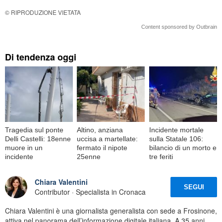
© RIPRODUZIONE VIETATA
Content sponsored by Outbrain
Di tendenza oggi
Tragedia sul ponte
Altino, anziana
Incidente mortale
Delli Castelli: 18enne
uccisa a martellate:
sulla Statale 106:
muore in un
fermato il nipote
bilancio di un morto e
incidente
25enne
tre feriti
Chiara Valentini
SEGUI
Contributor · Specialista in Cronaca
Chiara Valentini è una giornalista generalista con sede a Frosinone,
attiva nel panorama dell’informazione digitale italiana. A 35 anni