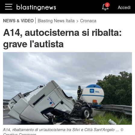
2
Accedi
NEWS & VIDEO
Blasting News Italia
>
Cronaca
A14, autocisterna si ribalta:
grave l'autista
A14, ribaltamento di un'autocisterna tra Silvi e Città Sant'Angelo ... ©
Creative Commons