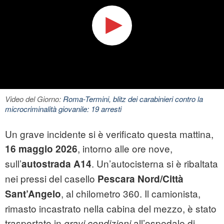
Video del Giorno:
Roma-Termini, blitz dei carabinieri contro la
microcriminalità giovanile: 19 arresti
Un grave incidente si è verificato questa mattina,
, intorno alle ore nove,
16 maggio 2026
sull’
. Un’autocisterna si è ribaltata
autostrada A14
nei pressi del casello
Pescara Nord/Città
, al chilometro 360. Il camionista,
Sant’Angelo
rimasto incastrato nella cabina del mezzo, è stato
trasportato in
all’ospedale di
gravi condizioni