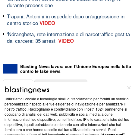
durante processione
Trapani, Antonini in ospedale dopo un'aggressione in
centro storico
VIDEO
'Ndrangheta, rete internazionale di narcotraffico gestita
dal carcere: 35 arresti
VIDEO
Blasting News lavora con l’Unione Europea nella lotta
contro le fake news
ABOUT
LINEA EDITORIALE
Utilizziamo i cookie e tecnologie simili di tracciamento per fornirti un servizio
Questa sezione offre informazioni trasparenti su Blasting
personalizzato rispetto alle tue esigenze di navigazione e per analizzare il
nostro traffico. Raccogliamo e condividiamo con i nostri
1624
partner che si
News, sui nostri processi editoriali e su come ci impegniamo a
occupano di analisi dei dati web, pubblicità e social media, alcune
creare news di qualità. Inoltre, afferma la nostra aderenza a
informazioni sul tuo dispositivo, come l’indirizzo IP e le caratteristiche del tuo
‘Trust Project - News with Integrity’
Blasting News non è
dispositivo, i quali potrebbero combinarle con altre informazioni che hai
ancora membro del programma, ma ha richiesto di farne
fornito loro o che hanno raccolto dal tuo utilizzo dei loro servizi. Puoi
parte; Trust Project non ha ancora effettuato una verifica di
acconsentire all’uso di tali tecnologie cliccando il pulsante
“Accetta tutti”