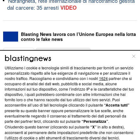
'Ndrangheta, rete internazionale di narcotraffico gestita
dal carcere: 35 arresti
VIDEO
Blasting News lavora con l’Unione Europea nella lotta
contro le fake news
ABOUT
LINEA EDITORIALE
Utilizziamo i cookie e tecnologie simili di tracciamento per fornirti un servizio
Questa sezione offre informazioni trasparenti su Blasting
personalizzato rispetto alle tue esigenze di navigazione e per analizzare il
nostro traffico. Raccogliamo e condividiamo con i nostri
1624
partner che si
News, sui nostri processi editoriali e su come ci impegniamo a
occupano di analisi dei dati web, pubblicità e social media, alcune
creare news di qualità. Inoltre, afferma la nostra aderenza a
informazioni sul tuo dispositivo, come l’indirizzo IP e le caratteristiche del tuo
‘Trust Project - News with Integrity’
Blasting News non è
dispositivo, i quali potrebbero combinarle con altre informazioni che hai
ancora membro del programma, ma ha richiesto di farne
fornito loro o che hanno raccolto dal tuo utilizzo dei loro servizi. Puoi
parte; Trust Project non ha ancora effettuato una verifica di
acconsentire all’uso di tali tecnologie cliccando il pulsante
“Accetta tutti”
conformità agli standard.
presente su questo banner oppure personalizzare le tue scelte, anche
eventualmente negando il consenso al trattamento dei dati personali da
parte dei partner terzi, cliccando sul pulsante
“Personalizza”
.
Su di noi
Chiudendo questo banner (cliccando sul pulsante
“X”
in alto a destra),
acconsenti al permanere delle impostazioni predefinite che non consentono
Team editoriale
l’utilizzo di cookie o altri strumenti di tracciamento diversi dai tecnici.