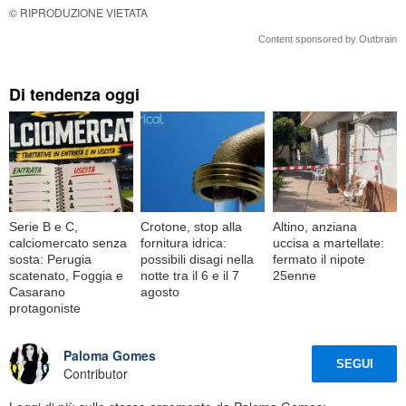
© RIPRODUZIONE VIETATA
Content sponsored by Outbrain
Di tendenza oggi
Serie B e C,
Crotone, stop alla
Altino, anziana
calciomercato senza
fornitura idrica:
uccisa a martellate:
sosta: Perugia
possibili disagi nella
fermato il nipote
scatenato, Foggia e
notte tra il 6 e il 7
25enne
Casarano
agosto
protagoniste
Paloma Gomes
SEGUI
Contributor