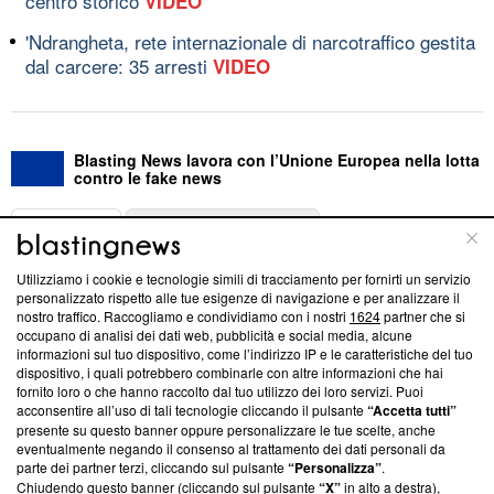
centro storico
VIDEO
'Ndrangheta, rete internazionale di narcotraffico gestita
dal carcere: 35 arresti
VIDEO
Blasting News lavora con l’Unione Europea nella lotta
contro le fake news
ABOUT
LINEA EDITORIALE
Utilizziamo i cookie e tecnologie simili di tracciamento per fornirti un servizio
Questa sezione offre informazioni trasparenti su Blasting
personalizzato rispetto alle tue esigenze di navigazione e per analizzare il
nostro traffico. Raccogliamo e condividiamo con i nostri
1624
partner che si
News, sui nostri processi editoriali e su come ci impegniamo a
occupano di analisi dei dati web, pubblicità e social media, alcune
creare news di qualità. Inoltre, afferma la nostra aderenza a
informazioni sul tuo dispositivo, come l’indirizzo IP e le caratteristiche del tuo
‘Trust Project - News with Integrity’
Blasting News non è
dispositivo, i quali potrebbero combinarle con altre informazioni che hai
ancora membro del programma, ma ha richiesto di farne
fornito loro o che hanno raccolto dal tuo utilizzo dei loro servizi. Puoi
parte; Trust Project non ha ancora effettuato una verifica di
acconsentire all’uso di tali tecnologie cliccando il pulsante
“Accetta tutti”
conformità agli standard.
presente su questo banner oppure personalizzare le tue scelte, anche
eventualmente negando il consenso al trattamento dei dati personali da
parte dei partner terzi, cliccando sul pulsante
“Personalizza”
.
Su di noi
Chiudendo questo banner (cliccando sul pulsante
“X”
in alto a destra),