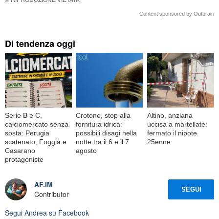
Content sponsored by Outbrain
Di tendenza oggi
Serie B e C,
Crotone, stop alla
Altino, anziana
calciomercato senza
fornitura idrica:
uccisa a martellate:
sosta: Perugia
possibili disagi nella
fermato il nipote
scatenato, Foggia e
notte tra il 6 e il 7
25enne
Casarano
agosto
protagoniste
AF.IM
SEGUI
Contributor
Segui
Andrea
su Facebook