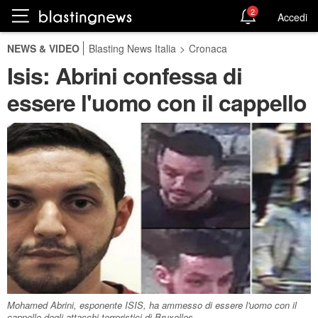
2
Accedi
NEWS & VIDEO
Blasting News Italia
>
Cronaca
Isis: Abrini confessa di
essere l'uomo con il cappello
Mohamed Abrini, esponente ISIS, ha ammesso di essere l'uomo con il
cappello degli attacchi terroristici di Bruxelles