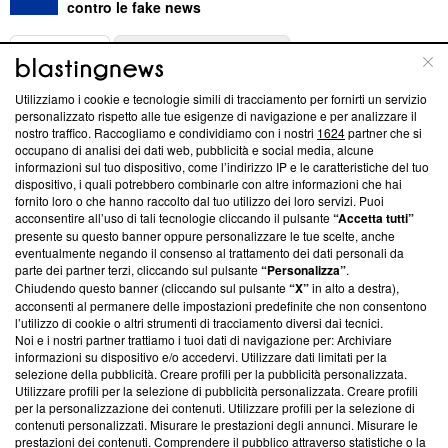
contro le fake news
ABOUT
LINEA EDITORIALE
Utilizziamo i cookie e tecnologie simili di tracciamento per fornirti un servizio
Questa sezione offre informazioni trasparenti su Blasting
personalizzato rispetto alle tue esigenze di navigazione e per analizzare il
nostro traffico. Raccogliamo e condividiamo con i nostri
1624
partner che si
News, sui nostri processi editoriali e su come ci impegniamo a
occupano di analisi dei dati web, pubblicità e social media, alcune
creare news di qualità. Inoltre, afferma la nostra aderenza a
informazioni sul tuo dispositivo, come l’indirizzo IP e le caratteristiche del tuo
‘Trust Project - News with Integrity’
Blasting News non è
dispositivo, i quali potrebbero combinarle con altre informazioni che hai
ancora membro del programma, ma ha richiesto di farne
fornito loro o che hanno raccolto dal tuo utilizzo dei loro servizi. Puoi
parte; Trust Project non ha ancora effettuato una verifica di
acconsentire all’uso di tali tecnologie cliccando il pulsante
“Accetta tutti”
conformità agli standard.
presente su questo banner oppure personalizzare le tue scelte, anche
eventualmente negando il consenso al trattamento dei dati personali da
parte dei partner terzi, cliccando sul pulsante
“Personalizza”
.
Su di noi
Chiudendo questo banner (cliccando sul pulsante
“X”
in alto a destra),
acconsenti al permanere delle impostazioni predefinite che non consentono
Team editoriale
l’utilizzo di cookie o altri strumenti di tracciamento diversi dai tecnici.
Noi e i nostri partner trattiamo i tuoi dati di navigazione per: Archiviare
Corporate
informazioni su dispositivo e/o accedervi. Utilizzare dati limitati per la
selezione della pubblicità. Creare profili per la pubblicità personalizzata.
Redazione
Utilizzare profili per la selezione di pubblicità personalizzata. Creare profili
per la personalizzazione dei contenuti. Utilizzare profili per la selezione di
Informativa Privacy
contenuti personalizzati. Misurare le prestazioni degli annunci. Misurare le
prestazioni dei contenuti. Comprendere il pubblico attraverso statistiche o la