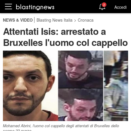
2
Accedi
NEWS & VIDEO
Blasting News Italia
>
Cronaca
Attentati Isis: arrestato a
Bruxelles l'uomo col cappello
Mohamed Abrini, l'uomo col cappello degli attentati di Bruxelles dello
scorso 22 marzo