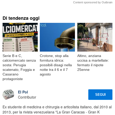
Content sponsored by Outbrain
Di tendenza oggi
Serie B e C,
Crotone, stop alla
Altino, anziana
calciomercato senza
fornitura idrica:
uccisa a martellate:
sosta: Perugia
possibili disagi nella
fermato il nipote
scatenato, Foggia e
notte tra il 6 e il 7
25enne
Casarano
agosto
protagoniste
El Pol
SEGUI
Contributor
Ex studente di medicina e chirurgia e articolista italiano, dal 2010 al
2013, per la rivista venezuelana "La Gran Caracas - Gran K