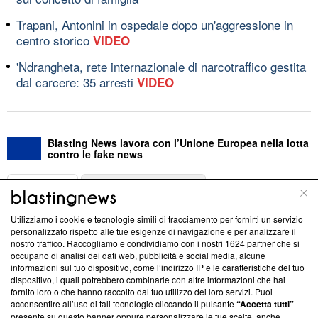
Trapani, Antonini in ospedale dopo un'aggressione in
centro storico
VIDEO
'Ndrangheta, rete internazionale di narcotraffico gestita
dal carcere: 35 arresti
VIDEO
Blasting News lavora con l’Unione Europea nella lotta
contro le fake news
ABOUT
LINEA EDITORIALE
Utilizziamo i cookie e tecnologie simili di tracciamento per fornirti un servizio
Questa sezione offre informazioni trasparenti su Blasting
personalizzato rispetto alle tue esigenze di navigazione e per analizzare il
nostro traffico. Raccogliamo e condividiamo con i nostri
1624
partner che si
News, sui nostri processi editoriali e su come ci impegniamo a
occupano di analisi dei dati web, pubblicità e social media, alcune
creare news di qualità. Inoltre, afferma la nostra aderenza a
informazioni sul tuo dispositivo, come l’indirizzo IP e le caratteristiche del tuo
‘Trust Project - News with Integrity’
Blasting News non è
dispositivo, i quali potrebbero combinarle con altre informazioni che hai
ancora membro del programma, ma ha richiesto di farne
fornito loro o che hanno raccolto dal tuo utilizzo dei loro servizi. Puoi
parte; Trust Project non ha ancora effettuato una verifica di
acconsentire all’uso di tali tecnologie cliccando il pulsante
“Accetta tutti”
conformità agli standard.
presente su questo banner oppure personalizzare le tue scelte, anche