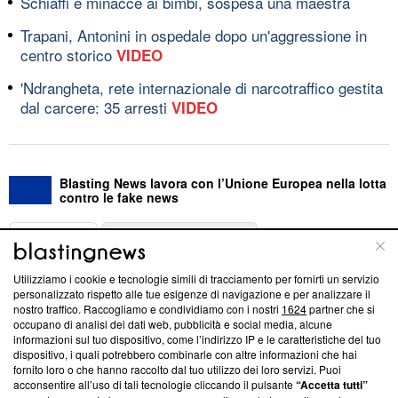
Schiaffi e minacce ai bimbi, sospesa una maestra
Trapani, Antonini in ospedale dopo un'aggressione in
centro storico
VIDEO
'Ndrangheta, rete internazionale di narcotraffico gestita
dal carcere: 35 arresti
VIDEO
Blasting News lavora con l’Unione Europea nella lotta
contro le fake news
ABOUT
LINEA EDITORIALE
Utilizziamo i cookie e tecnologie simili di tracciamento per fornirti un servizio
Questa sezione offre informazioni trasparenti su Blasting
personalizzato rispetto alle tue esigenze di navigazione e per analizzare il
nostro traffico. Raccogliamo e condividiamo con i nostri
1624
partner che si
News, sui nostri processi editoriali e su come ci impegniamo a
occupano di analisi dei dati web, pubblicità e social media, alcune
creare news di qualità. Inoltre, afferma la nostra aderenza a
informazioni sul tuo dispositivo, come l’indirizzo IP e le caratteristiche del tuo
‘Trust Project - News with Integrity’
Blasting News non è
dispositivo, i quali potrebbero combinarle con altre informazioni che hai
ancora membro del programma, ma ha richiesto di farne
fornito loro o che hanno raccolto dal tuo utilizzo dei loro servizi. Puoi
parte; Trust Project non ha ancora effettuato una verifica di
acconsentire all’uso di tali tecnologie cliccando il pulsante
“Accetta tutti”