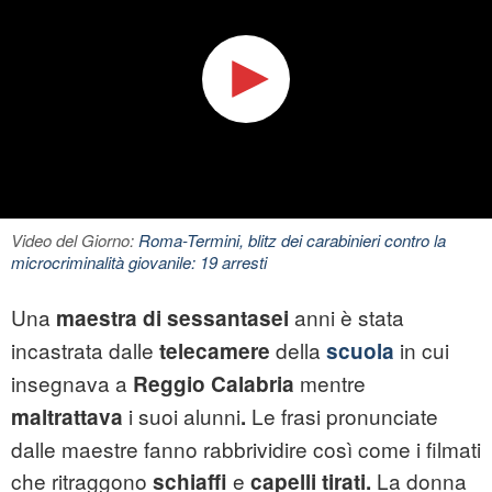
Video del Giorno:
Roma-Termini, blitz dei carabinieri contro la
microcriminalità giovanile: 19 arresti
Una
anni è stata
maestra di sessantasei
incastrata dalle
della
in cui
telecamere
scuola
insegnava a
mentre
Reggio Calabria
i suoi alunni
Le frasi pronunciate
maltrattava
.
dalle maestre fanno rabbrividire così come i filmati
che ritraggono
e
La donna
schiaffi
capelli tirati.