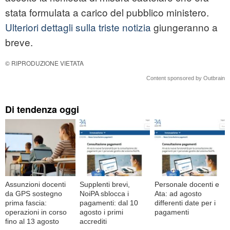
stata formulata a carico del pubblico ministero.
Ulteriori dettagli sulla triste notizia
giungeranno a
breve.
© RIPRODUZIONE VIETATA
Content sponsored by Outbrain
Di tendenza oggi
Assunzioni docenti
Supplenti brevi,
Personale docenti e
da GPS sostegno
NoiPA sblocca i
Ata: ad agosto
prima fascia:
pagamenti: dal 10
differenti date per i
operazioni in corso
agosto i primi
pagamenti
fino al 13 agosto
accrediti