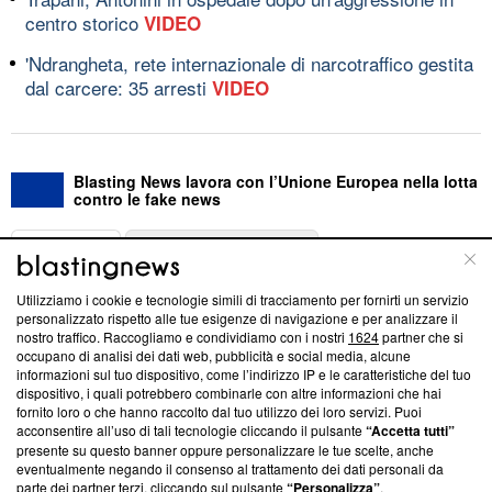
centro storico
VIDEO
'Ndrangheta, rete internazionale di narcotraffico gestita
dal carcere: 35 arresti
VIDEO
Blasting News lavora con l’Unione Europea nella lotta
contro le fake news
ABOUT
LINEA EDITORIALE
Utilizziamo i cookie e tecnologie simili di tracciamento per fornirti un servizio
Questa sezione offre informazioni trasparenti su Blasting
personalizzato rispetto alle tue esigenze di navigazione e per analizzare il
nostro traffico. Raccogliamo e condividiamo con i nostri
1624
partner che si
News, sui nostri processi editoriali e su come ci impegniamo a
occupano di analisi dei dati web, pubblicità e social media, alcune
creare news di qualità. Inoltre, afferma la nostra aderenza a
informazioni sul tuo dispositivo, come l’indirizzo IP e le caratteristiche del tuo
‘Trust Project - News with Integrity’
Blasting News non è
dispositivo, i quali potrebbero combinarle con altre informazioni che hai
ancora membro del programma, ma ha richiesto di farne
fornito loro o che hanno raccolto dal tuo utilizzo dei loro servizi. Puoi
parte; Trust Project non ha ancora effettuato una verifica di
acconsentire all’uso di tali tecnologie cliccando il pulsante
“Accetta tutti”
conformità agli standard.
presente su questo banner oppure personalizzare le tue scelte, anche
eventualmente negando il consenso al trattamento dei dati personali da
parte dei partner terzi, cliccando sul pulsante
“Personalizza”
.