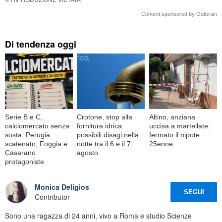
Content sponsored by Outbrain
Di tendenza oggi
Serie B e C,
Crotone, stop alla
Altino, anziana
calciomercato senza
fornitura idrica:
uccisa a martellate:
sosta: Perugia
possibili disagi nella
fermato il nipote
scatenato, Foggia e
notte tra il 6 e il 7
25enne
Casarano
agosto
protagoniste
Monica Deligios
SEGUI
Contributor
Sono una ragazza di 24 anni, vivo a Roma e studio Scienze